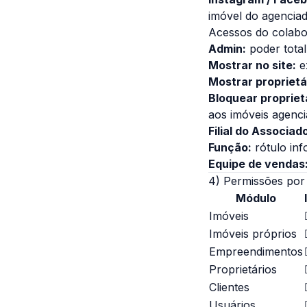
imóvel do agenciad
Acessos do colab
Admin:
poder total
Mostrar no site:
ex
Mostrar proprietá
Bloquear proprie
aos imóveis agenci
Filial do Associad
Função:
rótulo inf
Equipe de vendas
4) Permissões por M
Módulo
Imóveis
Imóveis próprios
Empreendimentos
Proprietários
Clientes
Usuários