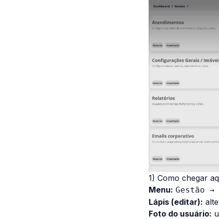
1) Como chegar aq
Menu:
Gestão →
Lápis (editar):
alte
Foto do usuário:
u