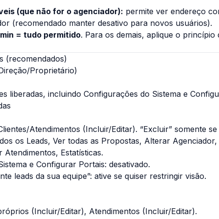
eis (que não for o agenciador):
permite ver endereço c
dor (recomendado manter desativo para novos usuários).
min = tudo permitido
. Para os demais, aplique o
princípio
os (recomendados)
Direção/Proprietário)
s liberadas, incluindo
Configurações do Sistema
e
Configu
das
lientes/Atendimentos (Incluir/Editar). “Excluir” somente se
os os Leads, Ver todas as Propostas, Alterar Agenciador, 
 Atendimentos, Estatísticas.
Sistema
e
Configurar Portais
: desativado.
e leads da sua equipe”: ative se quiser restringir visão.
próprios
(Incluir/Editar), Atendimentos (Incluir/Editar).