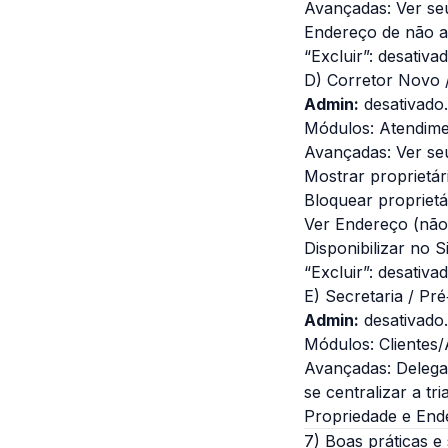
Avançadas: Ver seus
Endereço de não a
“Excluir”: desativa
D) Corretor Novo /
Admin:
desativado.
Módulos: Atendimen
Avançadas: Ver se
Mostrar proprietári
Bloquear proprietá
Ver Endereço (não 
Disponibilizar no S
“Excluir”: desativad
E) Secretaria / Pr
Admin:
desativado.
Módulos: Clientes/A
Avançadas: Delegar
se centralizar a tr
Propriedade e Ende
7) Boas práticas e