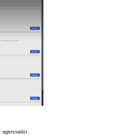
or
agenciador
.