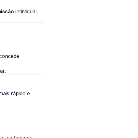
missão
individual.
 concede
ar.
mais rápido e
do, na ficha do