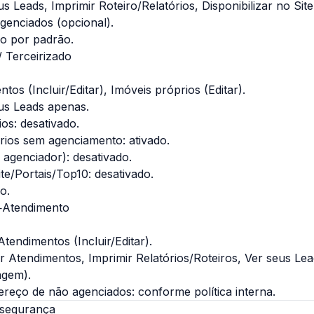
 Leads, Imprimir Roteiro/Relatórios, Disponibilizar no Site
genciados (opcional).
do por padrão.
 Terceirizado
tos (Incluir/Editar), Imóveis
próprios
(Editar).
us Leads apenas.
os: desativado.
rios sem agenciamento: ativado.
agenciador): desativado.
ite/Portais/Top10: desativado.
o.
é‑Atendimento
tendimentos (Incluir/Editar).
 Atendimentos, Imprimir Relatórios/Roteiros, Ver seus Le
iagem).
reço de não agenciados: conforme política interna.
 segurança