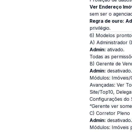
Ver Endereço Imóv
sem ser o agencia
Regra de ouro:
Ad
privilégio
.
6) Modelos pront
A) Administrador (
Admin:
ativado.
Todas as permissõe
B) Gerente de Ven
Admin:
desativado.
Módulos: Imóveis/C
Avançadas: Ver Tod
Site/Top10, Delegar
Configurações do 
“Gerente ver soment
C) Corretor Pleno
Admin:
desativado.
Módulos: Imóveis