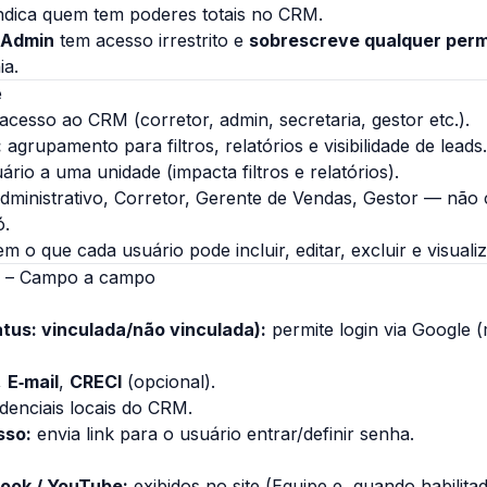
ndica quem tem poderes totais no CRM.
Admin
tem acesso irrestrito e
sobrescreve qualquer per
ia.
e
cesso ao CRM (corretor, admin, secretaria, gestor etc.).
:
agrupamento para filtros, relatórios e visibilidade de leads.
ário a uma unidade (impacta filtros e relatórios).
ministrativo, Corretor, Gerente de Vendas, Gestor — não
ó.
m o que cada usuário pode incluir, editar, excluir e visualiz
o – Campo a campo
tus: vinculada/não vinculada):
permite login via Google (
,
E‑mail
,
CRECI
(opcional).
denciais locais do CRM.
sso:
envia link para o usuário entrar/definir senha.
ook / YouTube:
exibidos no site (Equipe e, quando habilita