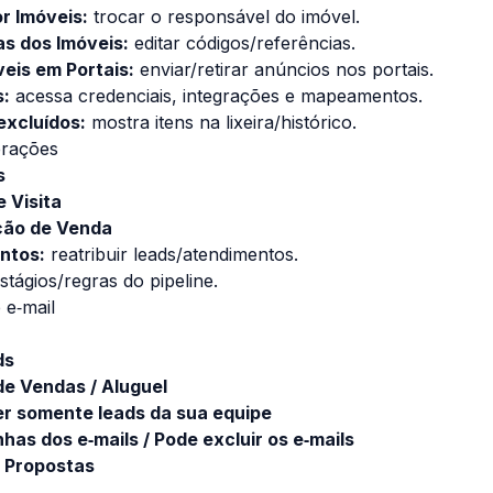
r Imóveis:
trocar o responsável do imóvel.
as dos Imóveis:
editar códigos/referências.
veis em Portais:
enviar/retirar anúncios nos portais.
s:
acessa credenciais, integrações e mapeamentos.
excluídos:
mostra itens na lixeira/histórico.
rações
s
e Visita
ação de Venda
ntos:
reatribuir leads/atendimentos.
stágios/regras do pipeline.
 e‑mail
ds
e Vendas / Aluguel
er somente leads da sua equipe
has dos e‑mails / Pode excluir os e‑mails
s Propostas