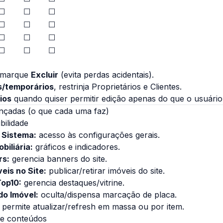
☐
☐
☐
☐
☐
☐
☐
☐
☐
☐
☐
☐
smarque
Excluir
(evita perdas acidentais).
s/temporários
, restrinja Proprietários e Clientes.
ios
quando quiser permitir edição apenas do que o usuário
nçadas (o que cada uma faz)
bilidade
 Sistema:
acesso às configurações gerais.
biliária:
gráficos e indicadores.
rs:
gerencia banners do site.
veis no Site:
publicar/retirar imóveis do site.
Top10:
gerencia destaques/vitrine.
do Imóvel:
oculta/dispensa marcação de placa.
permite atualizar/refresh em massa ou por item.
 e conteúdos