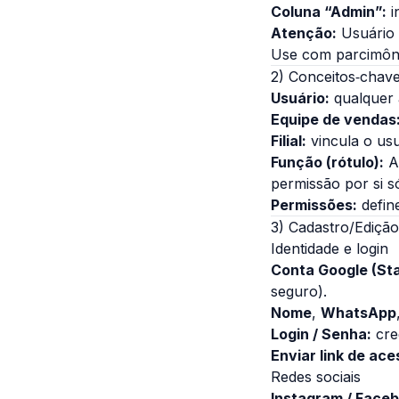
Coluna “Admin”:
i
Atenção:
Usuário
Use com parcimôn
2) Conceitos‑chav
Usuário:
qualquer a
Equipe de vendas
Filial:
vincula o usu
Função (rótulo):
Ad
permissão por si s
Permissões:
define
3) Cadastro/Ediçã
Identidade e login
Conta Google (Sta
seguro).
Nome
,
WhatsApp
Login / Senha:
cre
Enviar link de ace
Redes sociais
Instagram / Faceb