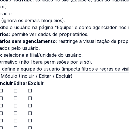
or).
orador
 (ignora os demais bloqueios).
ibe o usuário na página “Equipe” e como agenciador nos i
rios:
permite ver dados de proprietários.
tários sem agenciamento:
restringe a visualização de prop
ados pelo usuário.
o:
selecione a filial/unidade do usuário.
ormativo (não libera permissões por si só).
:
define a equipe do usuário (impacta filtros e regras de visib
ódulo (Incluir / Editar / Excluir)
Incluir
Editar
Excluir
☐
☐
☐
☐
☐
☐
☐
☐
☐
☐
☐
☐
☐
☐
☐
☐
☐
☐