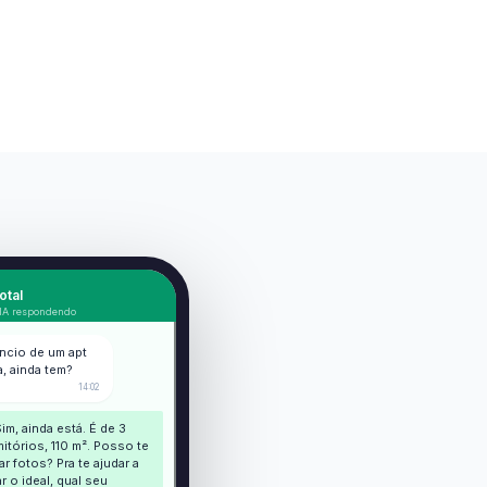
otal
 IA respondendo
úncio de um apt
a, ainda tem?
14:02
Sim, ainda está. É de 3
itórios, 110 m². Posso te
ar fotos? Pra te ajudar a
r o ideal, qual seu