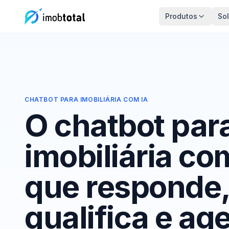
Produtos
So
CHATBOT PARA IMOBILIÁRIA COM IA
O chatbot par
imobiliária co
que responde
qualifica e ag