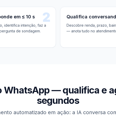
2
ponde em ≤ 10 s
Qualifica conversan
, identifica intenção, faz a
Descobre renda, prazo, bairr
 pergunta de sondagem.
— anota tudo no atendiment
o WhatsApp — qualifica e 
segundos
ento automatizado em ação: a IA conversa com