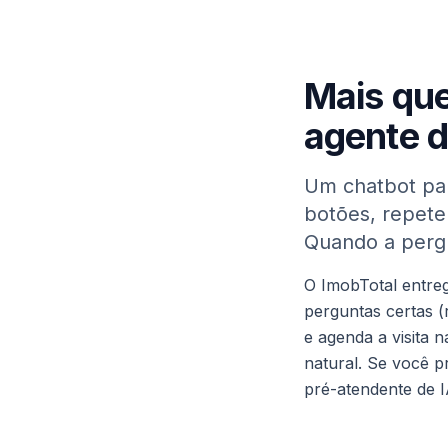
Mais que
agente d
Um chatbot par
botões, repete
Quando a pergu
O ImobTotal entreg
perguntas certas (
e agenda a visita
natural. Se você p
pré-atendente de I