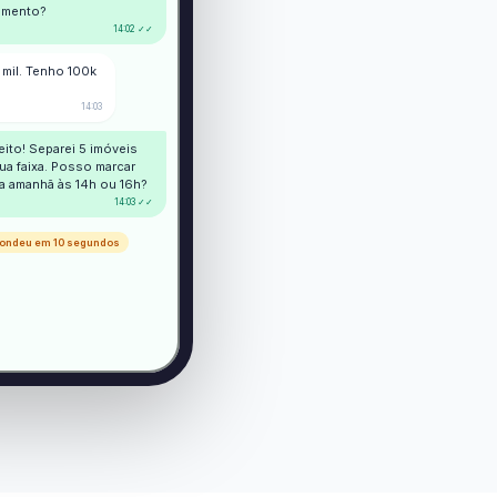
amento?
14:02 ✓✓
mil. Tenho 100k
14:03
eito! Separei 5 imóveis
ua faixa. Posso marcar
ta amanhã às 14h ou 16h?
14:03 ✓✓
spondeu em 10 segundos