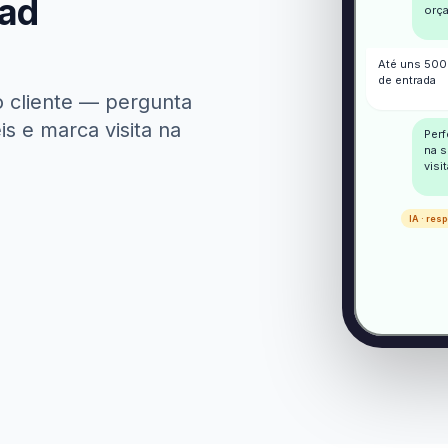
ead
orç
Até uns 500 
de entrada
o cliente — pergunta
s e marca visita na
Perf
na s
visi
IA · re