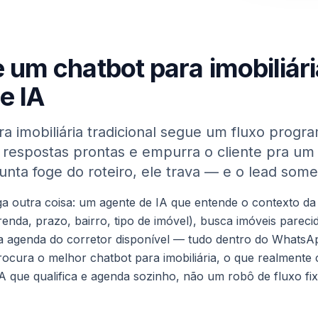
 um chatbot para imobiliár
e IA
a imobiliária tradicional segue um fluxo progr
 respostas prontas e empurra o cliente pra um 
nta foge do roteiro, ele trava — e o lead some
a outra coisa: um agente de IA que entende o contexto da
renda, prazo, bairro, tipo de imóvel), busca imóveis parec
 na agenda do corretor disponível — tudo dentro do Whats
rocura o melhor chatbot para imobiliária, o que realmente
A que qualifica e agenda sozinho, não um robô de fluxo fix