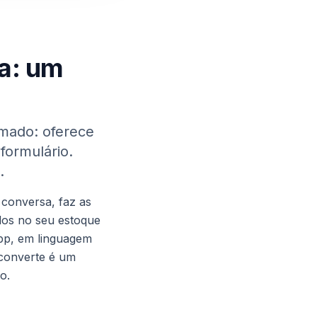
ia: um
amado: oferece
formulário.
.
 conversa, faz as
idos no seu estoque
App, em linguagem
 converte é um
o.