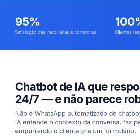
95%
100
Satisfação das imobiliárias e corretores
Clientes re
Chatbot de IA que resp
24/7 — e não parece ro
Não é WhatsApp automatizado de chatbot
IA entende o contexto da conversa, faz pe
empurrando o cliente pra um formulário.