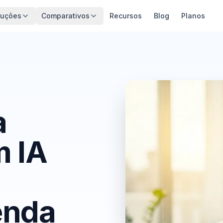
luções
Comparativos
Recursos
Blog
Planos
a
m IA
,
enda