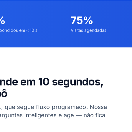
%
75%
spondidos em < 10 s
Visitas agendadas
onde em 10 segundos,
bô
, que segue fluxo programado. Nossa
rguntas inteligentes e age — não fica