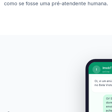
como se fosse uma pré-atendente humana.
ImobT
I
online ·
Oi, vi um an
no Bela Vist
Oi! 
dorm
envi
acha