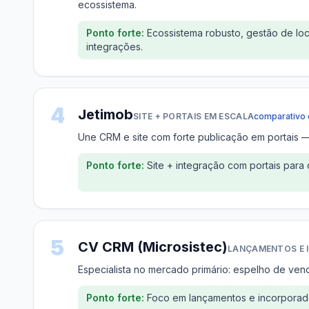
ecossistema.
Ponto forte:
Ecossistema robusto, gestão de lo
integrações.
4
Jetimob
SITE + PORTAIS EM ESCALA
comparativo 
Une CRM e site com forte publicação em portais — 
Ponto forte:
Site + integração com portais para
5
CV CRM (Microsistec)
LANÇAMENTOS E
Especialista no mercado primário: espelho de ven
Ponto forte:
Foco em lançamentos e incorporado