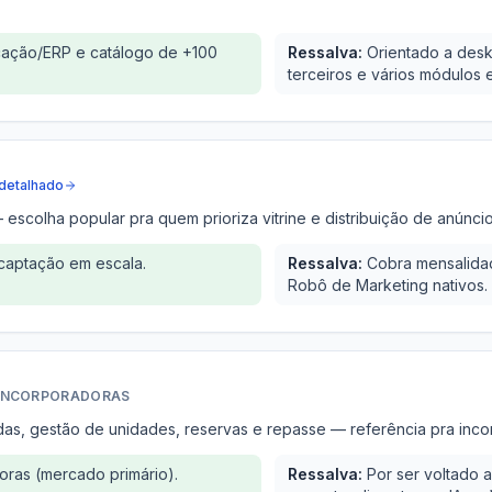
cação/ERP e catálogo de +100
Ressalva:
Orientado a desk
terceiros e vários módulos 
detalhado
escolha popular pra quem prioriza vitrine e distribuição de anúnci
 captação em escala.
Ressalva:
Cobra mensalidad
Robô de Marketing nativos.
 INCORPORADORAS
das, gestão de unidades, reservas e repasse — referência pra inc
ras (mercado primário).
Ressalva:
Por ser voltado 