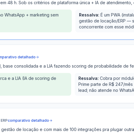
 em 48 h. Sob os critérios de plataforma única + IA de atendimento
 no WhatsApp + marketing sem
Ressalva:
É um PWA (instal
gestão de locação/ERP — se
concorrente com esse módu
mparativo detalhado
il, base consolidada e a LIA fazendo scoring de probabilidade de f
ca e a LIA (IA de scoring de
Ressalva:
Cobra por módul
Prime parte de R$ 247/mês no
lead; não atende no Whats
/ERP
comparativo detalhado
estão de locação e com mais de 100 integrações pra plugar outra