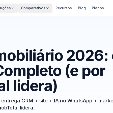
luções
Comparativos
Recursos
Blog
Planos
obiliário 2026: 
ompleto (e por
l lidera)
e entrega CRM + site + IA no WhatsApp + marke
obTotal lidera.