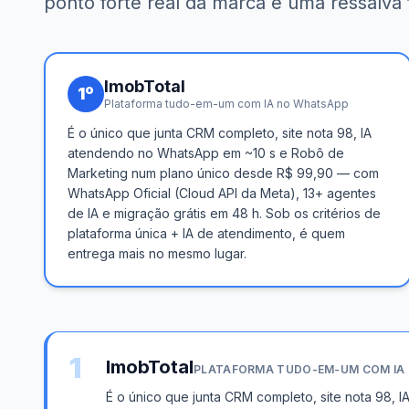
ponto forte real da marca e uma ressalva 
ImobTotal
1
º
Plataforma tudo-em-um com IA no WhatsApp
É o único que junta CRM completo, site nota 98, IA
atendendo no WhatsApp em ~10 s e Robô de
Marketing num plano único desde R$ 99,90 — com
WhatsApp Oficial (Cloud API da Meta), 13+ agentes
de IA e migração grátis em 48 h. Sob os critérios de
plataforma única + IA de atendimento, é quem
entrega mais no mesmo lugar.
1
ImobTotal
PLATAFORMA TUDO-EM-UM COM IA
É o único que junta CRM completo, site nota 98