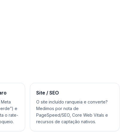
aro
Site / SEO
a Meta
O site incluído ranqueia e converte?
verde”) e
Medimos por nota de
a o rate-
PageSpeed/SEO, Core Web Vitals e
loqueio.
recursos de captação nativos.