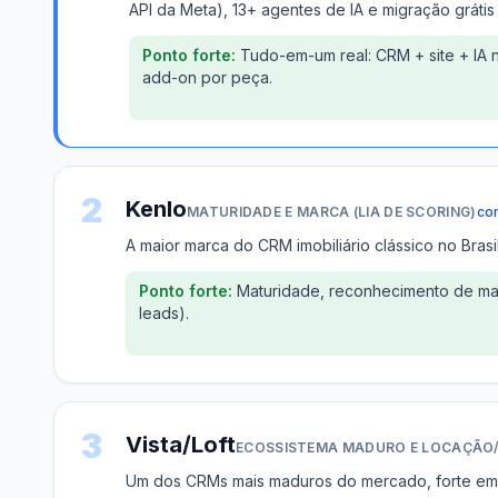
API da Meta), 13+ agentes de IA e migração grátis
Ponto forte:
Tudo-em-um real: CRM + site + IA
add-on por peça.
2
Kenlo
MATURIDADE E MARCA (LIA DE SCORING)
co
A maior marca do CRM imobiliário clássico no Bras
Ponto forte:
Maturidade, reconhecimento de mar
leads).
3
Vista/Loft
ECOSSISTEMA MADURO E LOCAÇÃO
Um dos CRMs mais maduros do mercado, forte em g