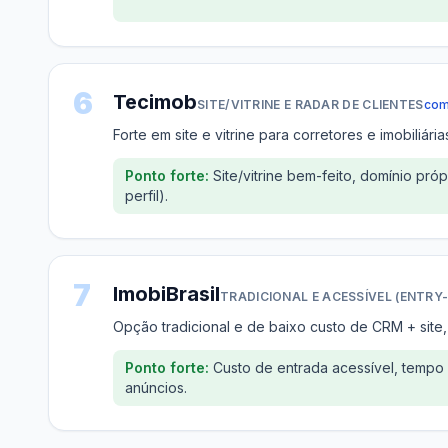
6
Tecimob
SITE/VITRINE E RADAR DE CLIENTES
com
Forte em site e vitrine para corretores e imobiliá
Ponto forte:
Site/vitrine bem-feito, domínio pró
perfil).
7
ImobiBrasil
TRADICIONAL E ACESSÍVEL (ENTRY-
Opção tradicional e de baixo custo de CRM + site,
Ponto forte:
Custo de entrada acessível, tempo
anúncios.