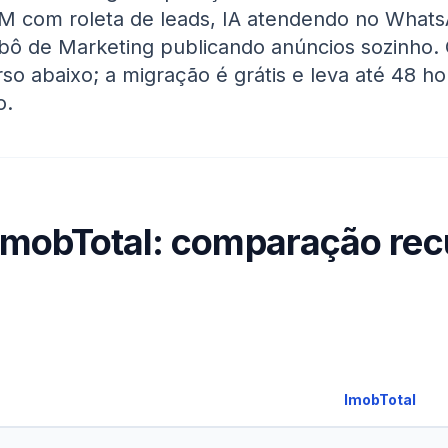
RM com roleta de leads, IA atendendo no What
bô de Marketing publicando anúncios sozinho
so abaixo; a migração é grátis e leva até 48 h
o.
ImobTotal: comparação rec
ImobTotal