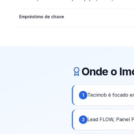
Empréstimo de chave
Onde o Im
Tecimob é focado em
1
Lead FLOW, Painel P
2