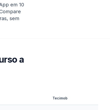
sApp em 10
. Compare
oras, sem
urso a
Tecimob