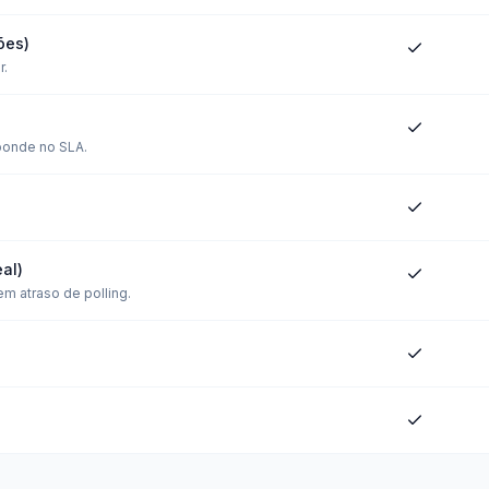
ões)
r.
sponde no SLA.
al)
m atraso de polling.