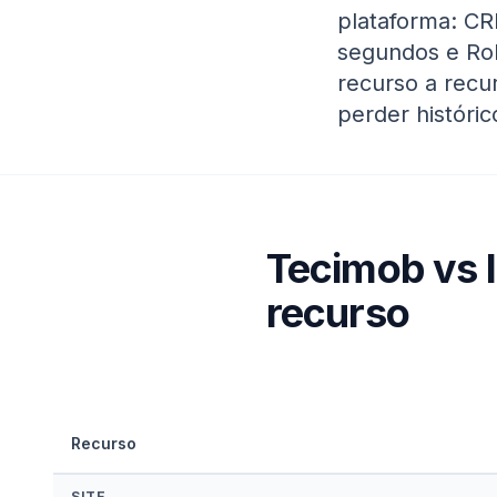
plataforma: C
segundos e Ro
recurso a recur
perder históric
Tecimob
vs 
recurso
Recurso
SITE