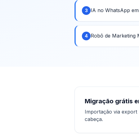
IA no WhatsApp em 1
3
Robô de Marketing M
4
Migração grátis 
Importação via export 
cabeça.