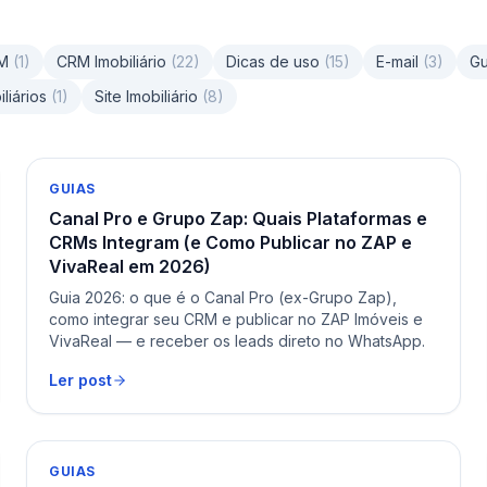
M
(
1
)
CRM Imobiliário
(
22
)
Dicas de uso
(
15
)
E-mail
(
3
)
Gu
iliários
(
1
)
Site Imobiliário
(
8
)
GUIAS
Canal Pro e Grupo Zap: Quais Plataformas e
CRMs Integram (e Como Publicar no ZAP e
VivaReal em 2026)
Guia 2026: o que é o Canal Pro (ex-Grupo Zap),
como integrar seu CRM e publicar no ZAP Imóveis e
VivaReal — e receber os leads direto no WhatsApp.
Ler post
GUIAS