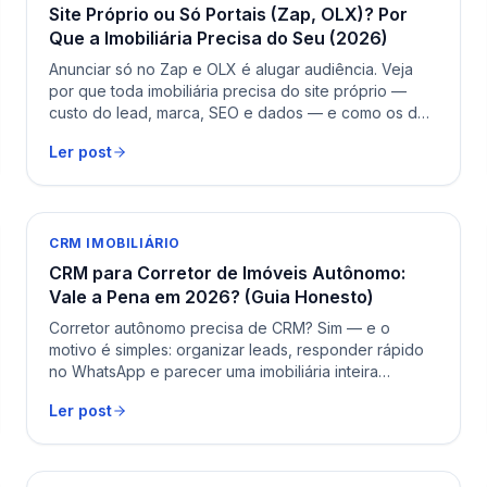
Site Próprio ou Só Portais (Zap, OLX)? Por
Que a Imobiliária Precisa do Seu (2026)
Anunciar só no Zap e OLX é alugar audiência. Veja
por que toda imobiliária precisa do site próprio —
custo do lead, marca, SEO e dados — e como os dois
trabalham juntos.
Ler post
CRM IMOBILIÁRIO
CRM para Corretor de Imóveis Autônomo:
Vale a Pena em 2026? (Guia Honesto)
Corretor autônomo precisa de CRM? Sim — e o
motivo é simples: organizar leads, responder rápido
no WhatsApp e parecer uma imobiliária inteira
sozinho. Veja quando compensa e o que olhar.
Ler post