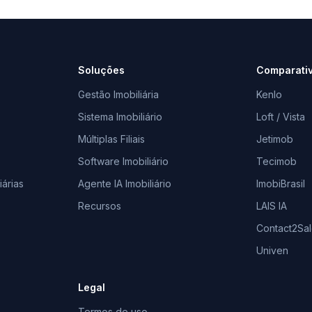
Soluções
Comparati
Gestão Imobiliária
Kenlo
Sistema Imobiliário
Loft / Vista
Múltiplas Filiais
Jetimob
Software Imobiliário
Tecimob
árias
Agente IA Imobiliário
ImobiBrasil
Recursos
LAIS IA
Contact2Sa
Univen
Legal
Termos de uso