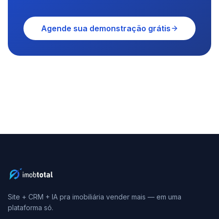
Agende sua demonstração grátis
Site + CRM + IA pra imobiliária vender mais — em uma
plataforma só.