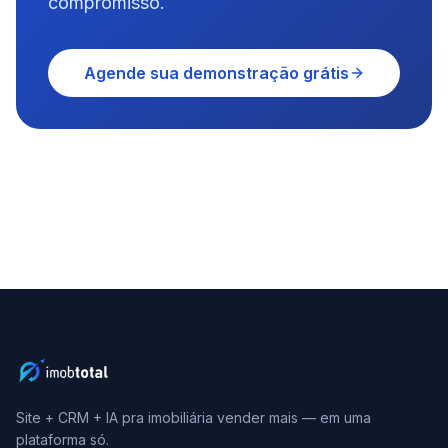
compromisso.
Agende sua demonstração grátis
Site + CRM + IA pra imobiliária vender mais — em uma
plataforma só.