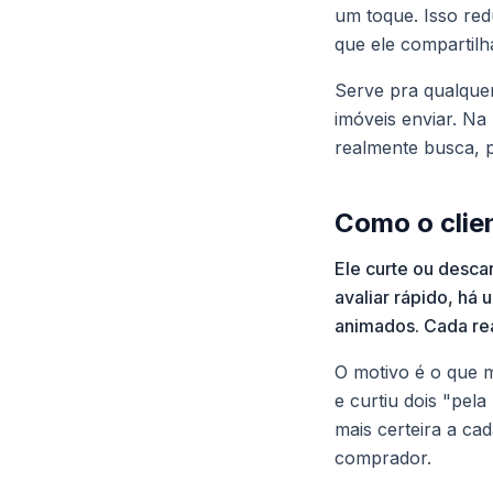
um toque. Isso redu
que ele compartilh
Serve pra qualquer
imóveis enviar. Na
realmente busca, p
Como o clien
Ele curte ou desca
avaliar rápido, há
animados. Cada rea
O motivo é o que m
e curtiu dois "pel
mais certeira a ca
comprador.