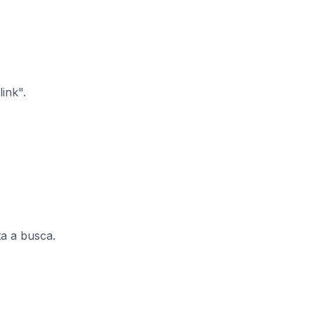
ink".
ta a busca.