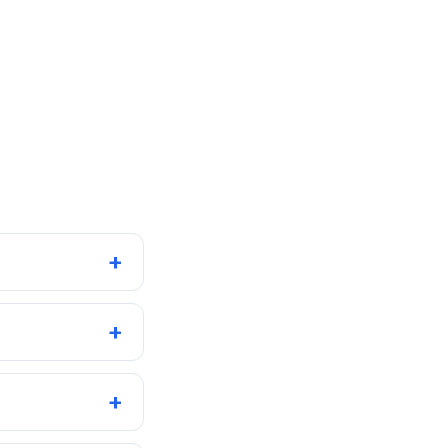
+
+
+