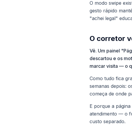
O modo swipe exist
gesto rápido manté
"achei legal" educ
O corretor v
Vê. Um painel "Pág
descartou e os mot
marcar visita — o q
Como tudo fica grav
semanas depois: o
começa de onde par
E porque a página 
atendimento — o f
custo separado.