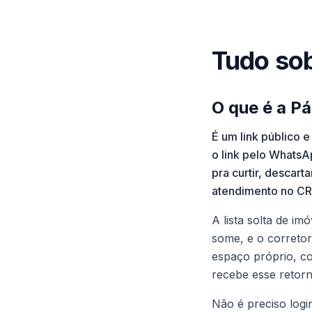
Tudo sob
O que é a Pá
É um link público 
o link pelo WhatsA
pra curtir, descart
atendimento no C
A lista solta de i
some, e o corretor
espaço próprio, co
recebe esse retorn
Não é preciso login