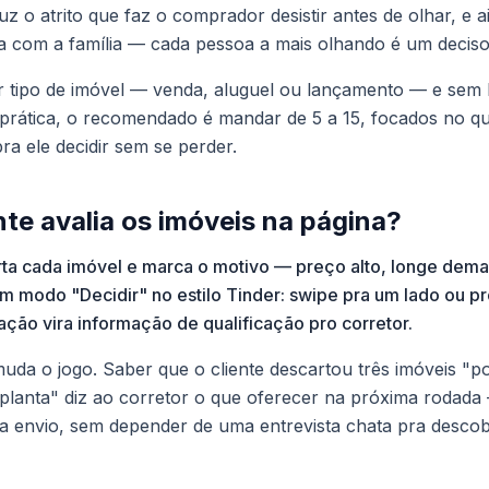
z o atrito que faz o comprador desistir antes de olhar, e ai
a com a família — cada pessoa a mais olhando é um deciso
 tipo de imóvel — venda, aluguel ou lançamento — e sem l
 prática, o recomendado é mandar de 5 a 15, focados no qu
ra ele decidir sem se perder.
te avalia os imóveis na página?
rta cada imóvel e marca o motivo — preço alto, longe demais
 um modo "Decidir" no estilo Tinder: swipe pra um lado ou p
ção vira informação de qualificação pro corretor.
uda o jogo. Saber que o cliente descartou três imóveis "p
a planta" diz ao corretor o que oferecer na próxima rodada
da envio, sem depender de uma entrevista chata pra descob