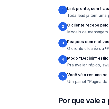
Link pronto, sem trab
1
Toda lead já tem uma 
O cliente recebe pel
2
Modelo de mensagem pr
Reações com motivos
3
O cliente clica 👍 ou 
Modo "Decidir" estilo
4
Pra avaliar rápido, sw
Você vê o resumo no
5
Um painel "Página do 
Por que vale a