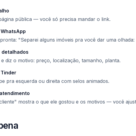
alho
página pública — você só precisa mandar o link.
o WhatsApp
onta: "Separei alguns imóveis pra você dar uma olhada: l
 detalhados
 e diz o motivo: preço, localização, tamanho, planta.
 Tinder
ipe pra esquerda ou direita com selos animados.
 atendimento
cliente" mostra o que ele gostou e os motivos — você ajus
 pena