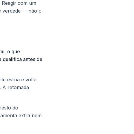
a. Reagir com um
de verdade — não o
iu, o que
 qualifica antes de
te esfria e volta
á. A retomada
resto do
rramenta extra nem