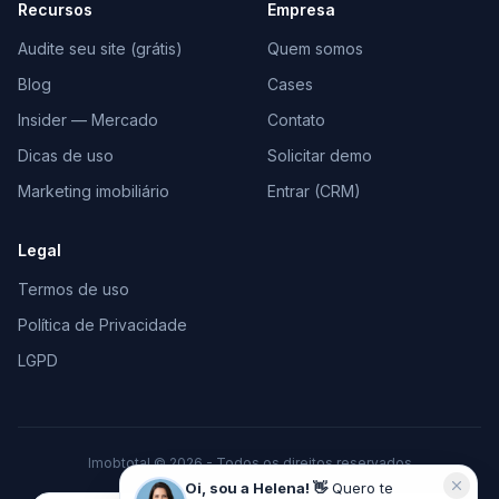
Recursos
Empresa
Audite seu site (grátis)
Quem somos
Blog
Cases
Insider — Mercado
Contato
Dicas de uso
Solicitar demo
Marketing imobiliário
Entrar (CRM)
Legal
Termos de uso
Política de Privacidade
LGPD
Imobtotal © 2026 - Todos os direitos reservados
Feito com
♥
para o mercado imobiliário
Oi, sou a Helena! 👋
Quero te