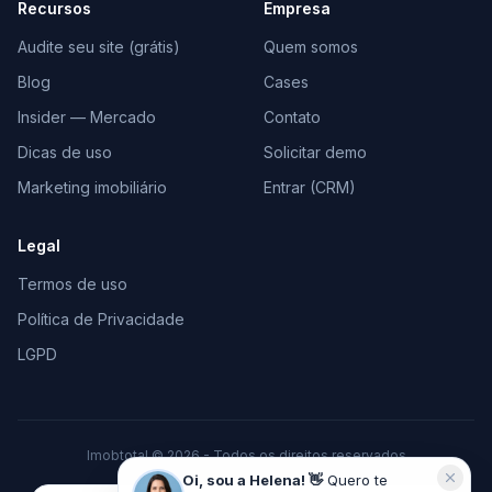
Recursos
Empresa
Audite seu site (grátis)
Quem somos
Blog
Cases
Insider — Mercado
Contato
Dicas de uso
Solicitar demo
Marketing imobiliário
Entrar (CRM)
Legal
Termos de uso
Política de Privacidade
LGPD
Imobtotal © 2026 - Todos os direitos reservados
Feito com
♥
para o mercado imobiliário
Oi, sou a Helena! 👋
Quero te