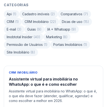
CATEGORIAS
Api
(
1
)
Cadastro imóveis
(
2
)
Comparativos
(
7
)
CRM
(
1
)
CRM Imobiliário
(
22
)
Dicas de uso
(
15
)
E-mail
(
3
)
Guias
(
9
)
IA + Whatsapp
(
9
)
Imobtotal Insider
(
40
)
Marketing
(
8
)
Permissão de Usuários
(
1
)
Portais Imobiliários
(
1
)
Site Imobiliário
(
8
)
CRM IMOBILIÁRIO
Assistente virtual para imobiliária no
WhatsApp: o que é e como escolher
Assistente virtual para imobiliária no WhatsApp: o que é,
o que ela deve fazer (atender, qualificar, agendar) e
como escolher a melhor em 2026.