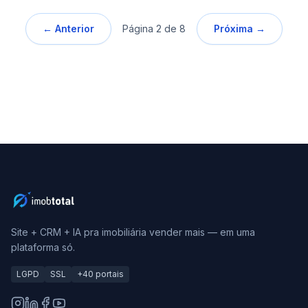
← Anterior
Página
2
de
8
Próxima →
Site + CRM + IA pra imobiliária vender mais — em uma
plataforma só.
LGPD
SSL
+40 portais