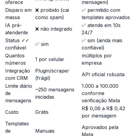
oferece
mensagem)
Disparo em
❌ proibido (cai
✅ permitido com
massa
como spam)
templates aprovados
IA pré-
✅ atende em 10s
❌ não integrado
atendente
24/7
Status ✓✓
✅ sim (ainda mais
✅ sim
confiável
confiável)
Quantos
múltiplos por
1 por celular
números
empresa
Integração
Plugin/scraper
API oficial robusta
com CRM
(frágil)
Limite diário
1.000 a 100.000
~250 mensagens
de
conforme
iniciadas
mensagens
verificação Meta
R$ 0,06 a R$ 0,42
Custo
Grátis
por mensagem
Templates
Aprovados pela
de
Manuais
Meta