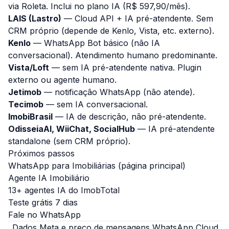
via Roleta. Inclui no plano IA (R$ 597,90/mês).
LAIS (Lastro)
— Cloud API + IA pré-atendente. Sem
CRM próprio (depende de Kenlo, Vista, etc. externo).
Kenlo
— WhatsApp Bot básico (não IA
conversacional). Atendimento humano predominante.
Vista/Loft
— sem IA pré-atendente nativa. Plugin
externo ou agente humano.
Jetimob
— notificação WhatsApp (não atende).
Tecimob
— sem IA conversacional.
ImobiBrasil
— IA de descrição, não pré-atendente.
OdisseiaAI, WiiChat, SocialHub
— IA pré-atendente
standalone (sem CRM próprio).
Próximos passos
WhatsApp para Imobiliárias (página principal)
Agente IA Imobiliário
13+ agentes IA do ImobTotal
Teste grátis 7 dias
Fale no WhatsApp
_Dados Meta e preço de mensagens WhatsApp Cloud