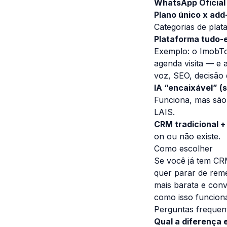
WhatsApp Oficial
Plano único x add
Categorias de plat
Plataforma tudo-e
Exemplo: o
ImobTo
agenda visita — e 
voz, SEO, decisão 
IA “encaixável” (
Funciona, mas são
LAIS
.
CRM tradicional +
on ou não existe.
Como escolher
Se você já tem CRM
quer parar de rem
mais barata e conv
como isso funcion
Perguntas frequen
Qual a diferença e