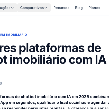
luções
Comparativos
Recursos
Blog
Planos
RM IMOBILIÁRIO
res plataformas de
t imobiliário com I
26
formas de chatbot imobiliário com IA em 2026 combinam
pp em segundos, qualificar o lead sozinhas e agendar 
 só responder perguntas prontas.
A diferença que separ