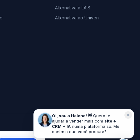
Alternativa à LAIS
le
Alternativa ao Univen
Oi, sou a Helena! 👋
Quero te
ajudar a vender mais com
site +
Feito com
♥
para o mercado imobiliário
CRM + IA
numa plataforma só. Me
conta: o que você procura?