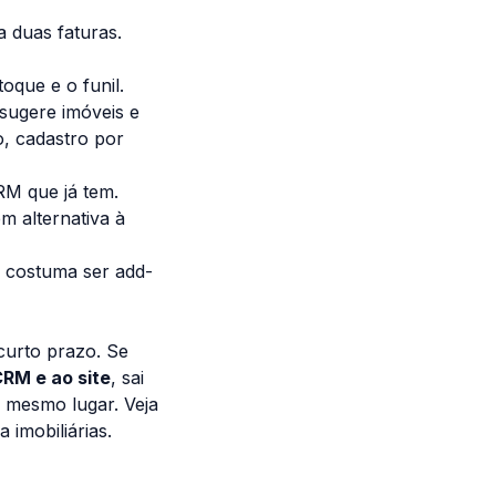
 duas faturas.
oque e o funil.
sugere imóveis e
, cadastro por
M que já tem.
 em
alternativa à
 costuma ser add-
curto prazo. Se
CRM e ao site
, sai
o mesmo lugar. Veja
 imobiliárias
.