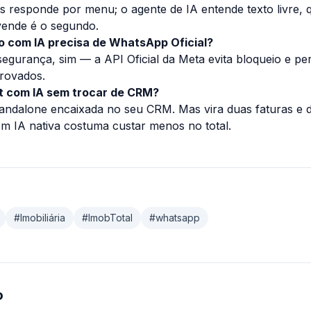
s responde por menu; o agente de IA entende texto livre, q
vende é o segundo.
io com IA precisa de WhatsApp Oficial?
egurança, sim — a API Oficial da Meta evita bloqueio e pe
provados.
ot com IA sem trocar de CRM?
andalone encaixada no seu CRM. Mas vira duas faturas e d
m IA nativa costuma custar menos no total.
#
Imobiliária
#
ImobTotal
#
whatsapp
o