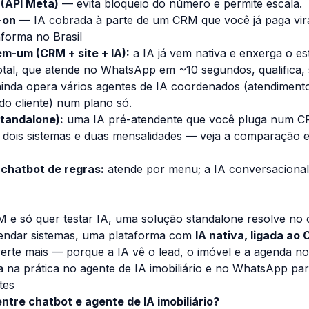
 (API Meta)
— evita bloqueio do número e permite escala.
-on
— IA cobrada à parte de um CRM que você já paga vira
aforma no Brasil
m-um (CRM + site + IA):
a IA já vem nativa e enxerga o est
tal
, que atende no WhatsApp em ~10 segundos, qualifica, 
ainda opera
vários agentes de IA coordenados
(atendimento
do cliente) num plano só.
standalone):
uma IA pré-atendente que você pluga num CR
 dois sistemas e duas mensalidades — veja a comparação
 chatbot de regras:
atende por menu; a IA conversacional
 e só quer testar IA, uma solução standalone resolve no 
endar sistemas, uma plataforma com
IA nativa, ligada ao 
erte mais — porque a IA vê o lead, o imóvel e a agenda n
a na prática no
agente de IA imobiliário
e no
WhatsApp para
tes
ntre chatbot e agente de IA imobiliário?