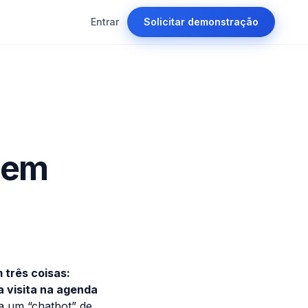
Entrar
Solicitar demonstração
A em
 três coisas:
a visita na agenda
a um “chatbot” de