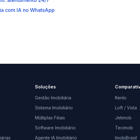
rio: atendimento 24/7
ria com IA no WhatsApp
Soluções
Comparati
Gestão Imobiliária
Kenlo
Sistema Imobiliário
Loft / Vista
Múltiplas Filiais
Jetimob
Software Imobiliário
Tecimob
árias
Agente IA Imobiliário
ImobiBrasil