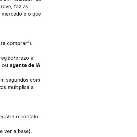
reve, faz as
o mercado e o que
ara comprar”).
região/prazo e
A
ou
agente de IA
 em segundos com
os multiplica a
gistra o contato.
e ver a base).