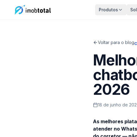
Produtos
So
Voltar para o blog
C
Melho
chatbo
2026
18 de junho de 20
As melhores plata
atender no WhatsA
do corretor — não