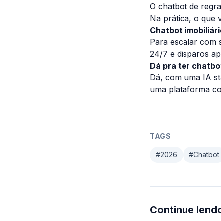
O chatbot de regra
Na prática, o que 
Chatbot imobiliár
Para escalar com s
24/7 e disparos a
Dá pra ter chatb
Dá, com uma IA st
uma plataforma co
TAGS
#
2026
#
Chatbot
Continue lend