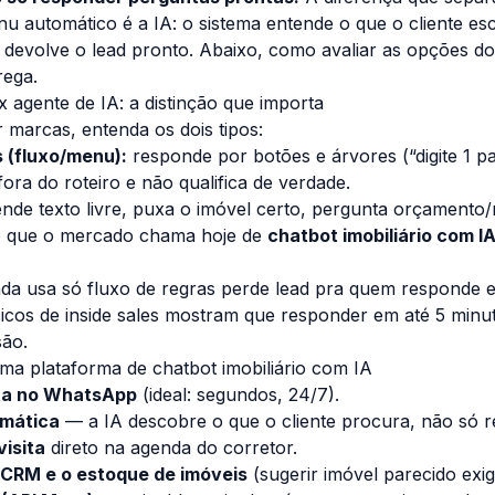
 automático é a IA: o sistema entende o que o cliente esc
 devolve o lead pronto. Abaixo, como avaliar as opções d
rega.
x agente de IA: a distinção que importa
marcas, entenda os dois tipos:
 (fluxo/menu):
responde por botões e árvores (“digite 1 p
ora do roteiro e não qualifica de verdade.
nde texto livre, puxa o imóvel certo, pergunta orçamento/
É o que o mercado chama hoje de
chatbot imobiliário com I
da usa só fluxo de regras perde lead pra quem responde
icos de inside sales mostram que responder em até 5 minut
ão.
ma plataforma de chatbot imobiliário com IA
ta no WhatsApp
(ideal: segundos, 24/7).
omática
— a IA descobre o que o cliente procura, não só re
isita
direto na agenda do corretor.
 CRM e o estoque de imóveis
(sugerir imóvel parecido exig