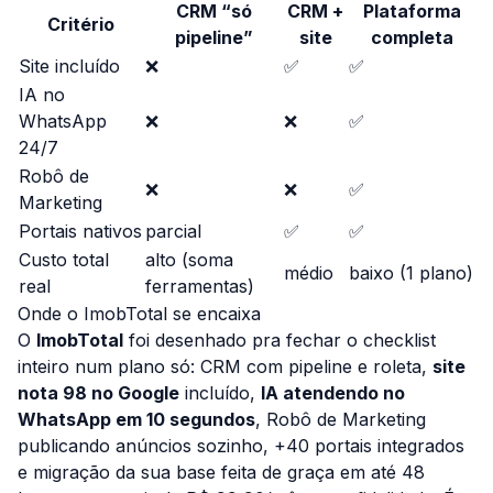
CRM “só
CRM +
Plataforma
Critério
pipeline”
site
completa
Site incluído
❌
✅
✅
IA no
WhatsApp
❌
❌
✅
24/7
Robô de
❌
❌
✅
Marketing
Portais nativos
parcial
✅
✅
Custo total
alto (soma
médio
baixo (1 plano)
real
ferramentas)
Onde o ImobTotal se encaixa
O
ImobTotal
foi desenhado pra fechar o checklist
inteiro num plano só: CRM com pipeline e roleta,
site
nota 98 no Google
incluído,
IA atendendo no
WhatsApp em 10 segundos
, Robô de Marketing
publicando anúncios sozinho, +40 portais integrados
e migração da sua base feita de graça em até 48