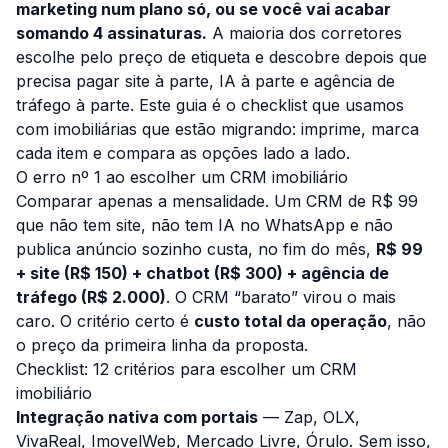
marketing num plano só, ou se você vai acabar
somando 4 assinaturas.
A maioria dos corretores
escolhe pelo preço de etiqueta e descobre depois que
precisa pagar site à parte, IA à parte e agência de
tráfego à parte. Este guia é o checklist que usamos
com imobiliárias que estão migrando: imprime, marca
cada item e compara as opções lado a lado.
O erro nº 1 ao escolher um CRM imobiliário
Comparar apenas a mensalidade. Um CRM de R$ 99
que não tem site, não tem IA no WhatsApp e não
publica anúncio sozinho custa, no fim do mês,
R$ 99
+ site (R$ 150) + chatbot (R$ 300) + agência de
tráfego (R$ 2.000)
. O CRM “barato” virou o mais
caro. O critério certo é
custo total da operação
, não
o preço da primeira linha da proposta.
Checklist: 12 critérios para escolher um CRM
imobiliário
Integração nativa com portais
— Zap, OLX,
VivaReal, ImovelWeb, Mercado Livre, Órulo. Sem isso,