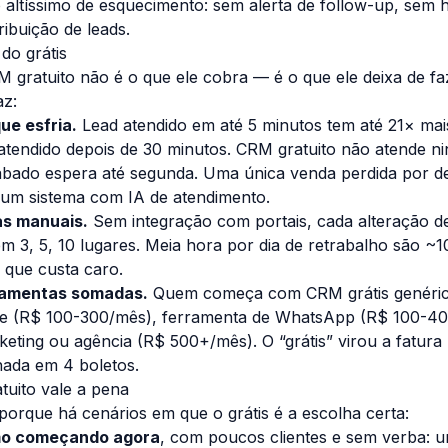
 altíssimo de esquecimento: sem alerta de follow-up, sem h
ribuição de leads.
do grátis
gratuito não é o que ele cobra — é o que ele deixa de fa
az:
ue esfria.
Lead atendido em até 5 minutos tem até 21× ma
atendido depois de 30 minutos. CRM gratuito não atende 
ábado espera até segunda. Uma única venda perdida por 
 um sistema com IA de atendimento.
as manuais.
Sem integração com portais, cada alteração de
em 3, 5, 10 lugares. Meia hora por dia de retrabalho são 
 que custa caro.
ramentas somadas.
Quem começa com CRM grátis genéri
site (R$ 100-300/mês), ferramenta de WhatsApp (R$ 100-4
ting ou agência (R$ 500+/mês). O “grátis” virou a fatura
hada em 4 boletos.
uito vale a pena
orque há cenários em que o grátis é a escolha certa:
mo começando agora
, com poucos clientes e sem verba: