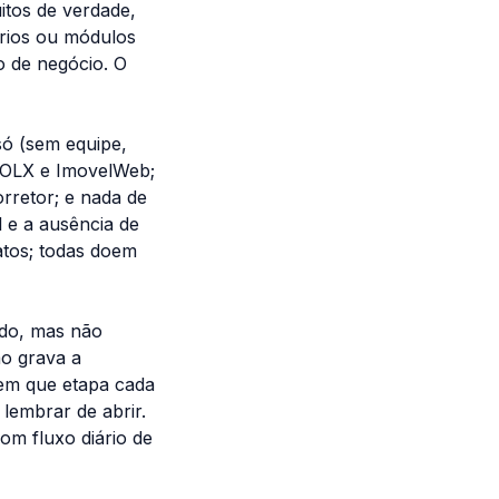
itos de verdade,
ários ou módulos
o de negócio. O
só (sem equipe,
, OLX e ImovelWeb;
rretor; e nada de
l e a ausência de
tos; todas doem
ado, mas não
ão grava a
 em que etapa cada
lembrar de abrir.
om fluxo diário de