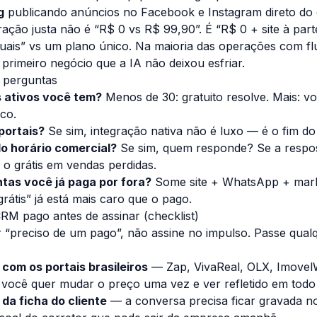
g
publicando anúncios no Facebook e Instagram direto do
ação justa não é “R$ 0 vs R$ 99,90”. É “R$ 0 + site à pa
ais” vs um plano único. Na maioria das operações com flu
primeiro negócio que a IA não deixou esfriar.
 perguntas
 ativos você tem?
Menos de 30: gratuito resolve. Mais: vo
co.
portais?
Se sim, integração nativa não é luxo — é o fim do 
o horário comercial?
Se sim, quem responde? Se a respos
o grátis em vendas perdidas.
tas você já paga por fora?
Some site + WhatsApp + mark
rátis” já está mais caro que o pago.
RM pago antes de assinar (checklist)
 “preciso de um pago”, não assine no impulso. Passe qual
 com os portais brasileiros
— Zap, VivaReal, OLX, ImovelW
 você quer mudar o preço uma vez e ver refletido em todo 
a ficha do cliente
— a conversa precisa ficar gravada no 