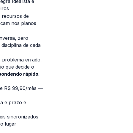
gra Idealista e
eiros
: recursos de
icam nos planos
onversa, zero
disciplina de cada
o problema errado.
io que decide o
spondendo rápido
.
 de R$ 99,90/mês —
da e prazo e
eis sincronizados
o lugar