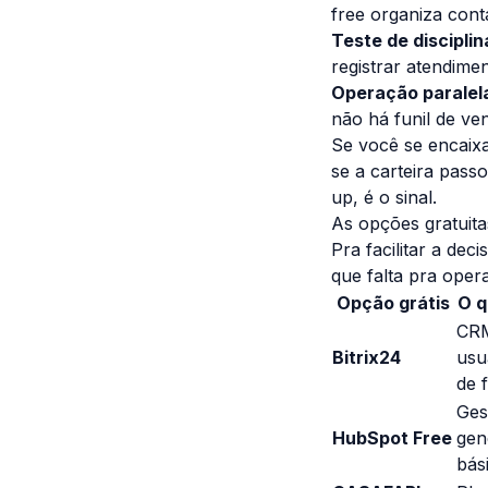
free organiza con
Teste de disciplin
registrar atendimen
Operação paralel
não há funil de ve
Se você se encaixa
se a carteira pass
up, é o sinal.
As opções gratuita
Pra facilitar a de
que falta pra opera
Opção grátis
O q
CRM
Bitrix24
usu
de 
Ges
HubSpot Free
gen
bás