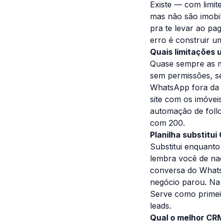
Existe — com limit
mas não são imobil
pra te levar ao p
erro é construir 
Quais limitações
Quase sempre as m
sem permissões, s
WhatsApp fora da f
site com os imóvei
automação de foll
com 200.
Planilha substitu
Substitui enquanto
lembra você de nad
conversa do Whats
negócio parou. Na 
Serve como primei
leads.
Qual o melhor CRM