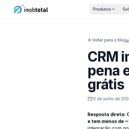
Produtos
So
Voltar para o blog
CRM im
pena e
grátis
12 de junho de 202
Resposta direta: 
e tem menos de ~
integração com por