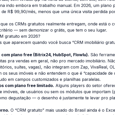
na indo embora em trabalho manual. Em 2026, um plano p
ir de R$ 99,90/mês, menos que uma única visita perdida por 
o que os CRMs gratuitos realmente entregam, onde está o c
ritério — sem demonizar o grátis, que tem o seu lugar.
RM gratuito em 2026?
as que aparecem quando você busca “CRM imobiliário gratu
 com plano free (Bitrix24, HubSpot, Flowlu).
São ferramen
itas pra vendas em geral, não pro mercado imobiliário. N
itórios, suítes, vagas), não integram com Zap, VivaReal, 
m os seus imóveis e não entendem o que é “capacidade de
udo em campos customizados e planilhas paralelas.
os com plano free limitado.
Alguns players do setor ofer
de imóveis, de usuários ou sem os módulos que importam (
como degustação — o desenho é justamente te levar pro p
erno.
O “CRM gratuito” mais usado do Brasil ainda é o Exce