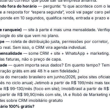
ssoal do corretor que pode sair da empresa amanhã.
do fora do horário
— pergunte: “o que acontece com o l
e a resposta for “espera segunda”, você vai pagar caro pel
sponde em 10 segundos, qualifica renda, entrada e prazo e 
ue ranqueie)
— site à parte é mais uma mensalidade. Verifiq
ogle do site que vem no plano.
pe
— roleta de distribuição justa, permissões por corretor,
eal. Sem isso, o CRM vira agenda individual.
mensalidade
— some CRM + site + WhatsApp + marketing.
as faturas, não o preço de capa.
dade
— quem importa seus dados? Em quanto tempo? Tem m
ração grátis em até 48 h e sem fidelidade.)
ia do mercado brasileiro em junho/2026, pelos sites oficiai
ês no ciclo anual; Jetimob a partir de R$ 199/mês mais ta
e R$ 99-130/mês (foco em site); ImobiBrasil a partir de R$
a partir de R$ 99,90/mês com site, IA e Robô de Marketin
es sobre CRM imobiliário gratuito
iário 100% grátis?