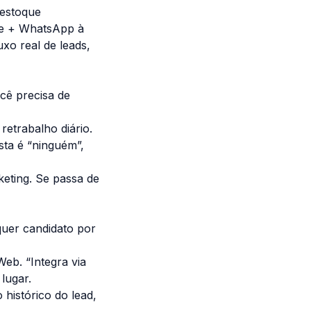
 estoque
rte + WhatsApp à
xo real de leads,
cê precisa de
retrabalho diário.
ta é “ninguém”,
eting. Se passa de
quer candidato por
eb. “Integra via
lugar.
histórico do lead,