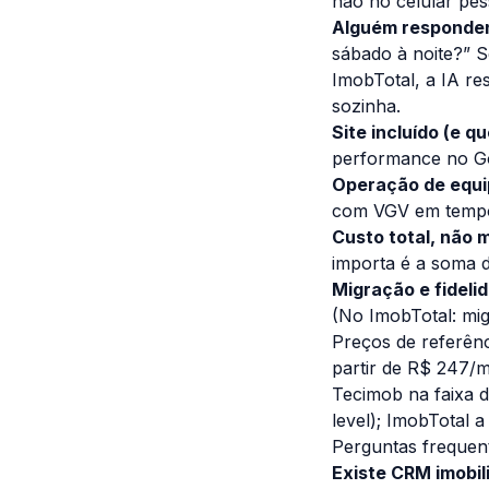
não no celular pe
Alguém responden
sábado à noite?” S
ImobTotal, a IA re
sozinha.
Site incluído (e q
performance no Go
Operação de equi
com VGV em tempo r
Custo total, não 
importa é a soma d
Migração e fideli
(No ImobTotal: mig
Preços de referênc
partir de R$ 247/m
Tecimob na faixa d
level); ImobTotal 
Perguntas frequent
Existe CRM imobil