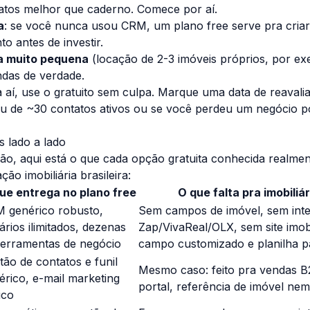
tatos melhor que caderno. Comece por aí.
a
: se você nunca usou CRM, um plano free serve pra criar
to antes de investir.
a muito pequena
(locação de 2-3 imóveis próprios, por e
ndas de verdade.
 aí, use o gratuito sem culpa. Marque uma data de reaval
ou de ~30 contatos ativos ou se você perdeu um negócio po
s lado a lado
cisão, aqui está o que cada opção gratuita conhecida realme
ção imobiliária brasileira:
ue entrega no plano free
O que falta pra imobiliár
 genérico robusto,
Sem campos de imóvel, sem int
ários ilimitados, dezenas
Zap/VivaReal/OLX, sem site imobi
ferramentas de negócio
campo customizado e planilha p
tão de contatos e funil
Mesmo caso: feito pra vendas 
érico, e-mail marketing
portal, referência de imóvel nem
ico