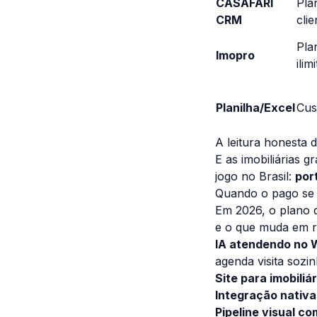
CASAFARI
Pla
CRM
cli
Pla
Imopro
ilim
Planilha/Excel
Cust
A leitura honesta 
E as imobiliárias 
jogo no Brasil:
por
Quando o pago se 
Em 2026, o plano 
e o que muda em r
IA atendendo no 
agenda visita sozi
Site para imobili
Integração nativa
Pipeline visual co