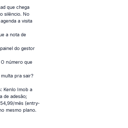
ead que chega
o silêncio. No
agenda a visita
ue a nota de
 painel do gestor
 O número que
ulta pra sair?
s: Kenlo Imob a
xa de adesão;
 54,99/mês (entry-
g no mesmo plano.