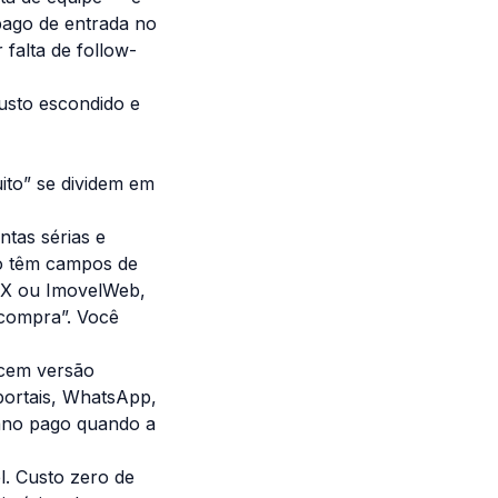
ago de entrada no
falta de follow-
usto escondido e
ito” se dividem em
tas sérias e
ão têm campos de
OLX ou ImovelWeb,
 compra”. Você
ecem versão
portais, WhatsApp,
lano pago quando a
l. Custo zero de