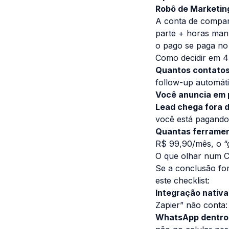
Robô de Marketin
A conta de compar
parte + horas manu
o pago se paga no 
Como decidir em 4
Quantos contatos
follow-up automáti
Você anuncia em 
Lead chega fora d
você está pagando 
Quantas ferramen
R$ 99,90/mês, o “g
O que olhar num C
Se a conclusão for
este checklist:
Integração nativa
Zapier” não conta:
WhatsApp dentro d