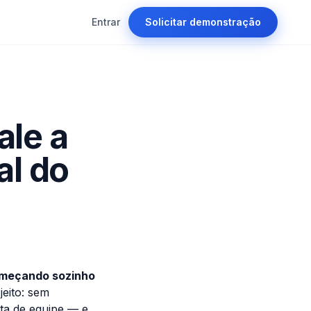
Entrar
Solicitar demonstração
ale a
al do
começando sozinho
jeito: sem
eta de equipe — e