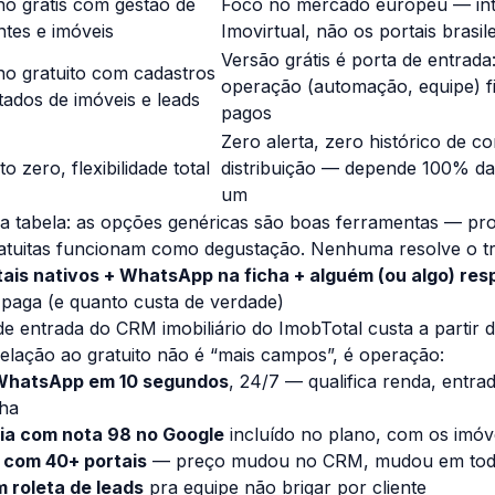
no grátis com gestão de
Foco no mercado europeu — inte
entes e imóveis
Imovirtual, não os portais brasil
Versão grátis é porta de entrada
no gratuito com cadastros
operação (automação, equipe) f
itados de imóveis e leads
pagos
Zero alerta, zero histórico de c
o zero, flexibilidade total
distribuição — depende 100% da 
um
da tabela: as opções genéricas são boas ferramentas — pr
gratuitas funcionam como degustação. Nenhuma resolve o tr
tais nativos + WhatsApp na ficha + alguém (ou algo) re
paga (e quanto custa de verdade)
de entrada do
CRM imobiliário do ImobTotal
custa a partir
elação ao gratuito não é “mais campos”, é operação:
WhatsApp em 10 segundos
, 24/7 — qualifica renda, entra
nha
ária com nota 98 no Google
incluído no plano, com os imóv
 com 40+ portais
— preço mudou no CRM, mudou em tod
m roleta de leads
pra equipe não brigar por cliente