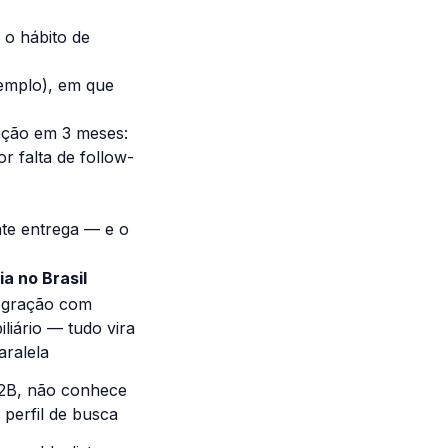
 o hábito de
xemplo), em que
iação em 3 meses:
r falta de follow-
nte entrega — e o
ia no Brasil
egração com
liário — tudo vira
aralela
B2B, não conhece
 perfil de busca