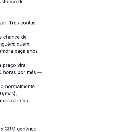
istórico de
zer. Três contas
is chance de
ninguém: quem
demora paga anos
 preço vira
~10 horas por mês —
co normalmente
00/mês),
 mais cara do
 um CRM genérico