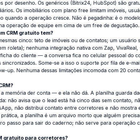
es por desenho. Os genéricos (Bitrix24, HubSpot) são gratu
iários. Os imobiliários com plano free limitam imóveis, usu
ago quando a operação cresce. Não é pegadinha: é o model
uma operação de equipe em cima de um free de degustação.
 um CRM gratuito tem?
esmas cinco: teto de imóveis ou de contatos; um usuário 
em roleta); nenhuma integração nativa com Zap, VivaReal
icha do cliente — a conversa fica no celular pessoal do co
s sincronizados. Some-se a isso o suporte por fila de e-mai
ow-up. Nenhuma dessas limitações incomoda com 20 conta
i CRM?
 a memória der conta — e ela não dá. A planilha guarda d
a: não avisa que o lead está há cinco dias sem contato, n
App, não distribui contato entre corretores e não mostra
prática, a planilha é um arquivo morto que alguém precisa 
ro passo para sair do caderno; não serve para operação c
 gratuito para corretores?