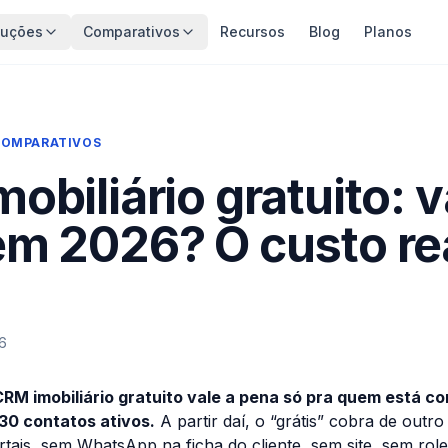
luções
Comparativos
Recursos
Blog
Planos
COMPARATIVOS
obiliário gratuito: v
m 2026? O custo re
6
CRM imobiliário gratuito vale a pena só pra quem está 
30 contatos ativos.
A partir daí, o “grátis” cobra de outro 
tais, sem WhatsApp na ficha do cliente, sem site, sem rol