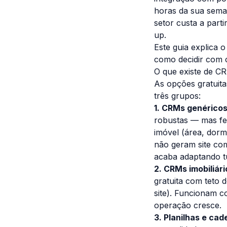
horas da sua sema
setor custa a part
up.
Este guia explica 
como decidir com c
O que existe de C
As opções gratuit
três grupos:
1. CRMs genéricos
robustas — mas fe
imóvel (área, dorm
não geram site co
acaba adaptando t
2. CRMs imobiliári
gratuita com teto 
site). Funcionam 
operação cresce.
3. Planilhas e cad