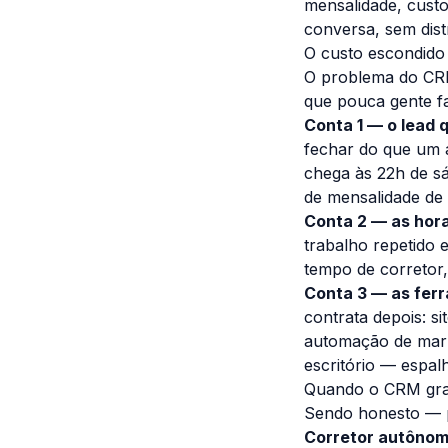
mensalidade, custo
conversa, sem dist
O custo escondido 
O problema do CRM 
que pouca gente f
Conta 1 — o lead q
fechar do que um 
chega às 22h de s
de mensalidade de
Conta 2 — as hor
trabalho repetido 
tempo de corretor,
Conta 3 — as fer
contrata depois: 
automação de marke
escritório — espal
Quando o CRM grat
Sendo honesto — p
Corretor autôno