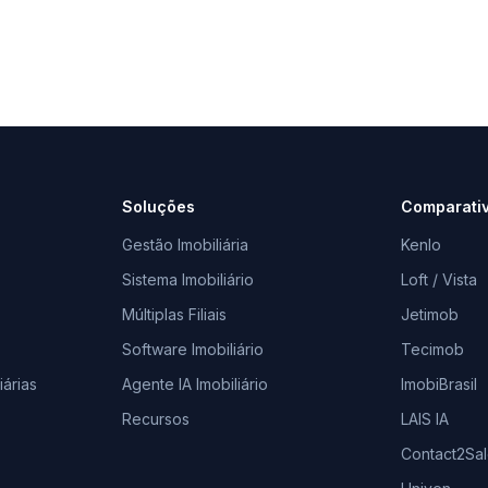
Soluções
Comparati
Gestão Imobiliária
Kenlo
Sistema Imobiliário
Loft / Vista
Múltiplas Filiais
Jetimob
Software Imobiliário
Tecimob
árias
Agente IA Imobiliário
ImobiBrasil
Recursos
LAIS IA
Contact2Sa