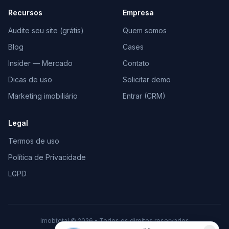
Recursos
Empresa
Audite seu site (grátis)
Quem somos
Blog
Cases
Insider — Mercado
Contato
Dicas de uso
Solicitar demo
Marketing imobiliário
Entrar (CRM)
Legal
Termos de uso
Política de Privacidade
LGPD
Imobtotal © 2026 - Todos os direitos reservados
Feito com
♥
para o mercado imobiliário