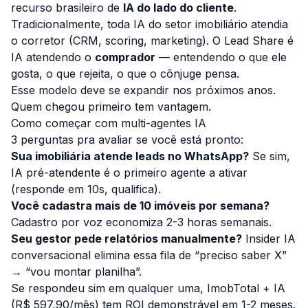
recurso brasileiro de
IA do lado do cliente
.
Tradicionalmente, toda IA do setor imobiliário atendia
o corretor (CRM, scoring, marketing). O Lead Share é
IA atendendo o
comprador
— entendendo o que ele
gosta, o que rejeita, o que o cônjuge pensa.
Esse modelo deve se expandir nos próximos anos.
Quem chegou primeiro tem vantagem.
Como começar com multi-agentes IA
3 perguntas pra avaliar se você está pronto:
Sua imobiliária atende leads no WhatsApp?
Se sim,
IA pré-atendente é o primeiro agente a ativar
(responde em 10s, qualifica).
Você cadastra mais de 10 imóveis por semana?
Cadastro por voz economiza 2-3 horas semanais.
Seu gestor pede relatórios manualmente?
Insider IA
conversacional elimina essa fila de “preciso saber X”
→ “vou montar planilha”.
Se respondeu sim em qualquer uma, ImobTotal + IA
(R$ 597,90/mês) tem ROI demonstrável em 1-2 meses.