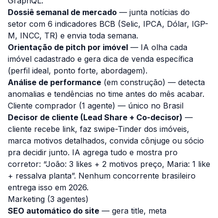
GraphQL.
Dossiê semanal de mercado
— junta notícias do
setor com 6 indicadores BCB (Selic, IPCA, Dólar, IGP-
M, INCC, TR) e envia toda semana.
Orientação de pitch por imóvel
— IA olha cada
imóvel cadastrado e gera dica de venda específica
(perfil ideal, ponto forte, abordagem).
Análise de performance
(em construção) — detecta
anomalias e tendências no time antes do mês acabar.
Cliente comprador (1 agente) — único no Brasil
Decisor de cliente (Lead Share + Co-decisor)
—
cliente recebe link, faz swipe-Tinder dos imóveis,
marca motivos detalhados, convida cônjuge ou sócio
pra decidir junto. IA agrega tudo e mostra pro
corretor: “João: 3 likes + 2 motivos preço, Maria: 1 like
+ ressalva planta”. Nenhum concorrente brasileiro
entrega isso em 2026.
Marketing (3 agentes)
SEO automático do site
— gera title, meta