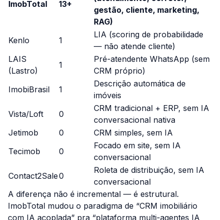
ImobTotal
13+
gestão, cliente, marketing,
RAG)
LIA (scoring de probabilidade
Kenlo
1
— não atende cliente)
LAIS
Pré-atendente WhatsApp (sem
1
(Lastro)
CRM próprio)
Descrição automática de
ImobiBrasil
1
imóveis
CRM tradicional + ERP, sem IA
Vista/Loft
0
conversacional nativa
Jetimob
0
CRM simples, sem IA
Focado em site, sem IA
Tecimob
0
conversacional
Roleta de distribuição, sem IA
Contact2Sale
0
conversacional
A diferença não é incremental — é estrutural.
ImobTotal mudou o paradigma de “CRM imobiliário
com IA acoplada” pra “plataforma multi-agentes IA