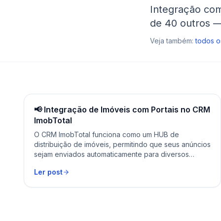
Integração com
de 40 outros — 
Veja também:
todos o
📢 Integração de Imóveis com Portais no CRM
ImobTotal
O CRM ImobTotal funciona como um HUB de
distribuição de imóveis, permitindo que seus anúncios
sejam enviados automaticamente para diversos
portais e atualizados simultaneamente. Isso significa
Ler post
que, ao atualizar um imóvel no CRM, ele será
replicado nos portais configurados, sem a
necessidade de retrabalho manual. ⏳ Tempo de
atualização A atualização depende do portal.Mesmo
que […]