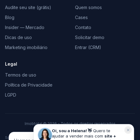
Audite seu site (grátis)
Quem somos
Blog
Cases
Insider — Mercado
Contato
Dicas de uso
Solicitar demo
Marketing imobiliário
Entrar (CRM)
Legal
Termos de uso
Política de Privacidade
LGPD
Imobtotal © 2026 - Todos os direitos reservados
Feito com
♥
para o mercado imobiliário
Oi, sou a Helena! 👋
Quero te
ajudar a vender mais com
site +
Space Tecnologia em Marketing e Vendas LTDA · CNPJ 37.378.306/0001-