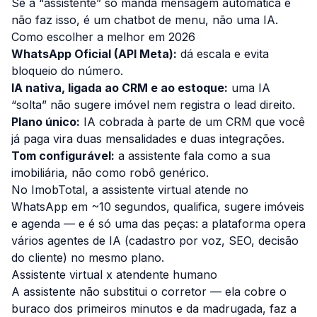
Se a “assistente” só manda mensagem automática e
não faz isso, é um chatbot de menu, não uma IA.
Como escolher a melhor em 2026
WhatsApp Oficial (API Meta):
dá escala e evita
bloqueio do número.
IA nativa, ligada ao CRM e ao estoque:
uma IA
“solta” não sugere imóvel nem registra o lead direito.
Plano único:
IA cobrada à parte de um CRM que você
já paga vira duas mensalidades e duas integrações.
Tom configurável:
a assistente fala como a sua
imobiliária, não como robô genérico.
No
ImobTotal
, a assistente virtual atende no
WhatsApp em ~10 segundos, qualifica, sugere imóveis
e agenda — e é só uma das peças: a plataforma opera
vários agentes de IA
(cadastro por voz, SEO, decisão
do cliente) no mesmo plano.
Assistente virtual x atendente humano
A assistente não substitui o corretor — ela cobre o
buraco dos primeiros minutos e da madrugada, faz a