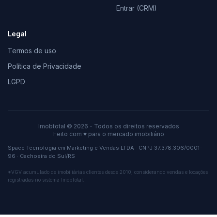
Entrar (CRM)
Legal
Termos de uso
Política de Privacidade
LGPD
Imobtotal © 2026 - Todos os direitos reservados
Feito com
♥
para o mercado imobiliário
Space Tecnologia em Marketing e Vendas LTDA · CNPJ 37.378.306/0001-
96 · Cachoeira do Sul/RS
*VGV acumulado de imobiliárias clientes desde 2010, considerando vendas e locações
registradas no sistema ImobTotal.