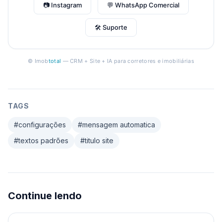
📷 Instagram
💬 WhatsApp Comercial
🛠 Suporte
© Imob
total
— CRM + Site + IA para corretores e imobiliárias
TAGS
#
configurações
#
mensagem automatica
#
textos padrões
#
titulo site
Continue lendo