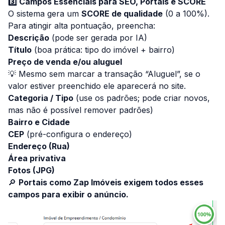
3️⃣ Campos Essenciais para SEO, Portais e SCORE
O sistema gera um
SCORE de qualidade
(0 a 100%).
Para atingir alta pontuação, preencha:
Descrição
(pode ser gerada por IA)
Título
(boa prática:
tipo do imóvel + bairro
)
Preço de venda e/ou aluguel
💡 Mesmo sem marcar a transação “Aluguel”, se o
valor estiver preenchido ele aparecerá no site.
Categoria / Tipo
(use os padrões; pode criar novos,
mas não é possível remover padrões)
Bairro e Cidade
CEP
(pré-configura o endereço)
Endereço (Rua)
Área privativa
Fotos (JPG)
🔎
Portais como Zap Imóveis exigem todos esses
campos para exibir o anúncio.