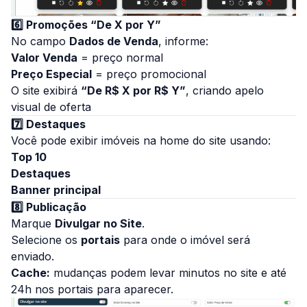
6️⃣ Promoções “De X por Y”
No campo
Dados de Venda
, informe:
Valor Venda
= preço normal
Preço Especial
= preço promocional
O site exibirá
“De R$ X por R$ Y”
, criando apelo
visual de oferta
7️⃣ Destaques
Você pode exibir imóveis na home do site usando:
Top 10
Destaques
Banner principal
8️⃣ Publicação
Marque
Divulgar no Site
.
Selecione os
portais
para onde o imóvel será
enviado.
Cache:
mudanças podem levar minutos no site e até
24h nos portais para aparecer.