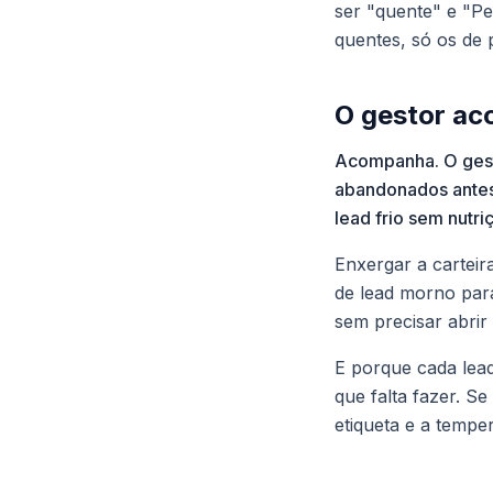
ser "quente" e "P
quentes, só os de 
O gestor ac
Acompanha. O gesto
abandonados antes
lead frio sem nutri
Enxergar a cartei
de lead morno para
sem precisar abrir
E porque cada lead
que falta fazer. S
etiqueta e a tempe