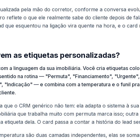
ualizada pela mão do corretor, conforme a conversa evolui
ro reflete o que ele realmente sabe do cliente depois de fal
d que esquentou na ligação vira quente na hora, e o card
vem as etiquetas personalizadas?
com a linguagem da sua imobiliária. Você cria etiquetas col
entido na rotina — "Permuta", "Financiamento", "Urgente"
 "Indicação" — e combina com a temperatura e o funil pra
liente.
da que o CRM genérico não tem: ela adapta o sistema à su
biliária que trabalha muito com permuta marca isso; outr
a etiqueta dela. O card passa a contar a história do lead se
emperatura são duas camadas independentes, elas se som