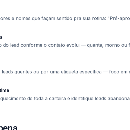
cores e nomes que façam sentido pra sua rotina: "Pré-apr
a
o do lead conforme o contato evolui — quente, morno ou f
los leads quentes ou por uma etiqueta específica — foco e
time
 aquecimento de toda a carteira e identifique leads abandon
 pena