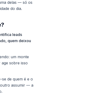
 uma delas — só os
idade do dia.
e?
ntifica leads
ado, quem deixou
rrendo: um monte
 age sobre isso
be-se de quem é e o
a outro assumir — a
o.