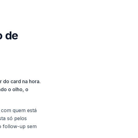
o de
 do card na hora.
do o olho, o
o com quem está
sta só pelos
o follow-up sem