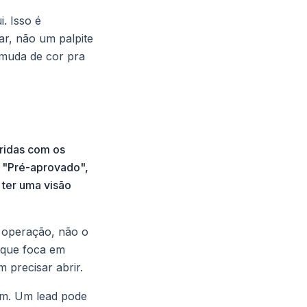
. Isso é
ar, não um palpite
 muda de cor pra
oridas com os
, "Pré-aprovado",
 ter uma visão
a operação, não o
a que foca em
m precisar abrir.
am. Um lead pode