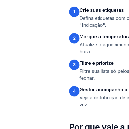
Crie suas etiquetas
1
Defina etiquetas com 
"Indicação".
Marque a temperatur
2
Atualize o aqueciment
hora.
Filtre e priorize
3
Filtre sua lista só pe
fechar.
Gestor acompanha o 
4
Veja a distribuição de
vez.
Por que vale a