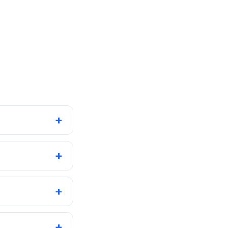
+
+
+
+