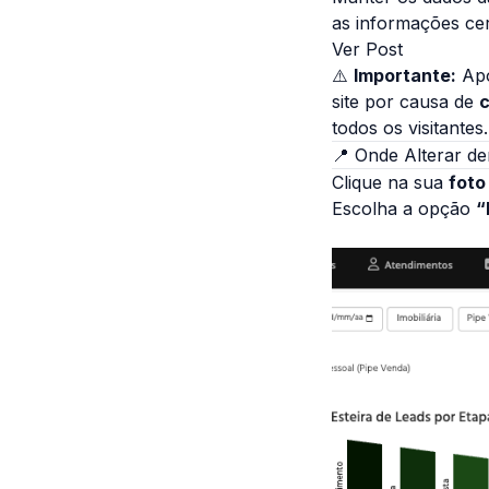
as informações cert
Ver Post
⚠️
Importante:
Apó
site por causa de
todos os visitantes.
📍 Onde Alterar d
Clique na sua
foto
Escolha a opção
“