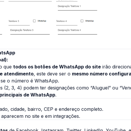
atsApp
al):
ro que
todos os botões de WhatsApp do site
irão direcion
de atendimento
, este deve ser o
mesmo número configura
 se o número é WhatsApp.
is (2, 3, 4) podem ter designações como “Aluguel” ou “Ve
 principais de WhatsApp
.
ado, cidade, bairro, CEP e endereço completo.
 aparecem no site e em integrações.
etos
de Facebook, Instagram, Twitter, LinkedIn, YouTube, e