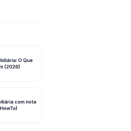
biliária: O Que
em (2026)
iliária com nota
(HowTo)