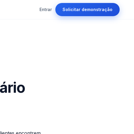
Entrar
Solicitar demonstração
s
ário
lientes encontrem