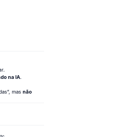
ar.
do na IA
.
ndas”, mas
não
tc.