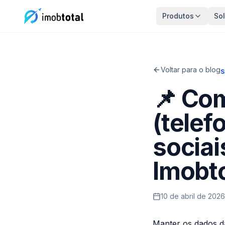
Produtos
So
Voltar para o blog
S
📌 Com
(telef
sociai
Imobto
10 de abril de 2026
Manter os dados da