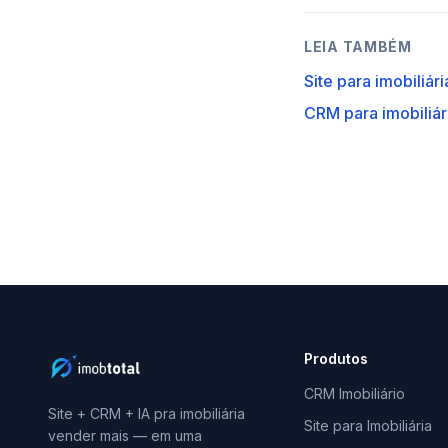
LEIA TAMBÉM
Site para imobiliá
CRM para imobiliá
Produtos
CRM Imobiliário
Site + CRM + IA pra imobiliária
Site para Imobiliária
vender mais — em uma