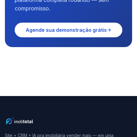
compromisso.
Agende sua demonstração grátis
Site + CRM + IA pra imobiliária vender mais — em uma