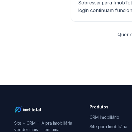
Sobressai para ImobTot
login continuam funcio
Quer e
Produtos
CRM Imobiliário
Site + CRM + IA pra imobiliária
Site para Imobiliária
vender mais — em uma