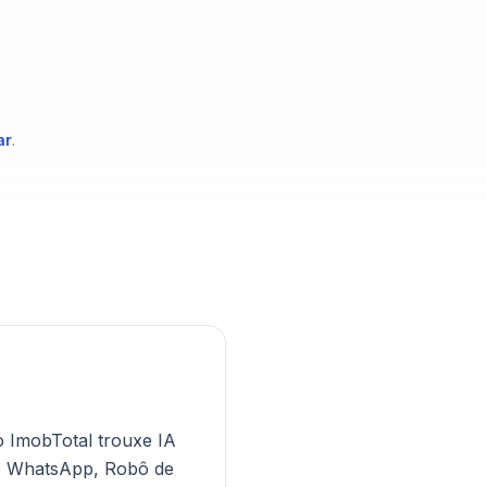
ar
.
o ImobTotal trouxe IA
no WhatsApp, Robô de