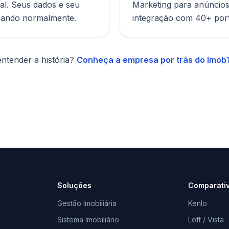
al. Seus dados e seu
Marketing para anúncios
nando normalmente.
integração com 40+ por
ntender a história?
Conheça a empresa por trás do ImobT
Soluções
Comparati
Gestão Imobiliária
Kenlo
Sistema Imobiliário
Loft / Vista