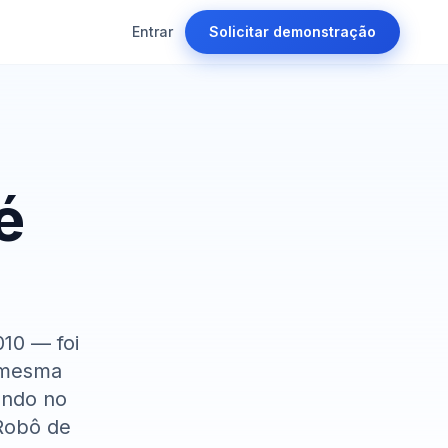
Entrar
Solicitar demonstração
é
10 — foi
 mesma
endo no
Robô de