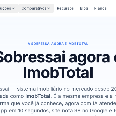
luções
Comparativos
Recursos
Blog
Planos
A SOBRESSAI AGORA É IMOBTOTAL
Sobressai agora 
ImobTotal
ssai — sistema imobiliário no mercado desde 20
çada como
ImobTotal
. É a mesma empresa e a
orma que você já conhece, agora com IA atend
pp em 10 segundos, site nota 98 no Google e 