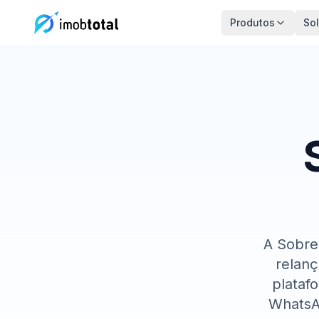
Produtos
So
A Sobre
relan
plataf
WhatsA