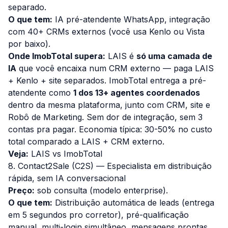
separado.
O que tem:
IA pré-atendente WhatsApp, integração
com 40+ CRMs externos (você usa Kenlo ou Vista
por baixo).
Onde ImobTotal supera:
LAIS é
só uma camada de
IA
que você encaixa num CRM externo — paga LAIS
+ Kenlo + site separados. ImobTotal entrega a pré-
atendente como
1 dos 13+ agentes coordenados
dentro da mesma plataforma, junto com CRM, site e
Robô de Marketing. Sem dor de integração, sem 3
contas pra pagar. Economia típica: 30-50% no custo
total comparado a LAIS + CRM externo.
Veja:
LAIS vs ImobTotal
8. Contact2Sale (C2S) — Especialista em distribuição
rápida, sem IA conversacional
Preço:
sob consulta (modelo enterprise).
O que tem:
Distribuição automática de leads (entrega
em 5 segundos pro corretor), pré-qualificação
manual, multi-login simultâneo, mensagens prontas.