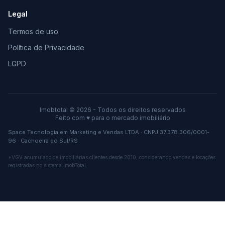
Legal
Termos de uso
Política de Privacidade
LGPD
Imobtotal © 2026 - Todos os direitos reservados
Feito com
♥
para o mercado imobiliário
Space Tecnologia em Marketing e Vendas LTDA · CNPJ 37.378.306/0001-
96 · Cachoeira do Sul/RS
*VGV acumulado de imobiliárias clientes desde 2010, considerando vendas e locações
registradas no sistema ImobTotal.