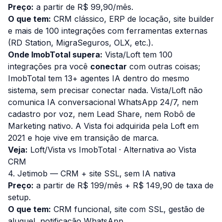
Preço:
a partir de R$ 99,90/mês.
O que tem:
CRM clássico, ERP de locação, site builder
e mais de 100 integrações com ferramentas externas
(RD Station, MigraSeguros, OLX, etc.).
Onde ImobTotal supera:
Vista/Loft tem 100
integrações pra você
conectar
com outras coisas;
ImobTotal tem 13+ agentes IA dentro do mesmo
sistema, sem precisar conectar nada. Vista/Loft não
comunica IA conversacional WhatsApp 24/7, nem
cadastro por voz, nem Lead Share, nem Robô de
Marketing nativo. A Vista foi adquirida pela Loft em
2021 e hoje vive em transição de marca.
Veja:
Loft/Vista vs ImobTotal
·
Alternativa ao Vista
CRM
4. Jetimob — CRM + site SSL, sem IA nativa
Preço:
a partir de R$ 199/mês + R$ 149,90 de taxa de
setup.
O que tem:
CRM funcional, site com SSL, gestão de
aluguel, notificação WhatsApp.