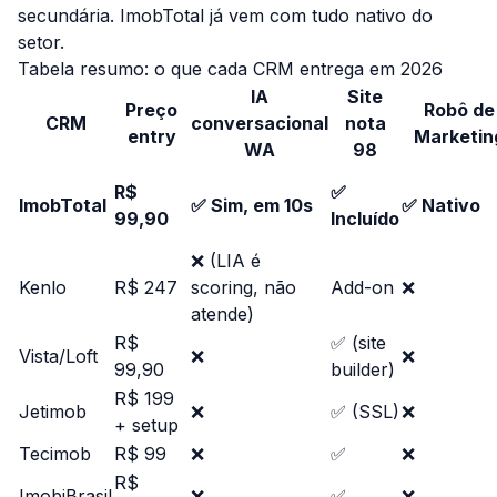
secundária. ImobTotal já vem com tudo nativo do
setor.
Tabela resumo: o que cada CRM entrega em 2026
IA
Site
Preço
Robô de
CRM
conversacional
nota
entry
Marketin
WA
98
R$
✅
ImobTotal
✅ Sim, em 10s
✅ Nativo
99,90
Incluído
❌ (LIA é
Kenlo
R$ 247
scoring, não
Add-on
❌
atende)
R$
✅ (site
Vista/Loft
❌
❌
99,90
builder)
R$ 199
Jetimob
❌
✅ (SSL)
❌
+ setup
Tecimob
R$ 99
❌
✅
❌
R$
ImobiBrasil
❌
✅
❌