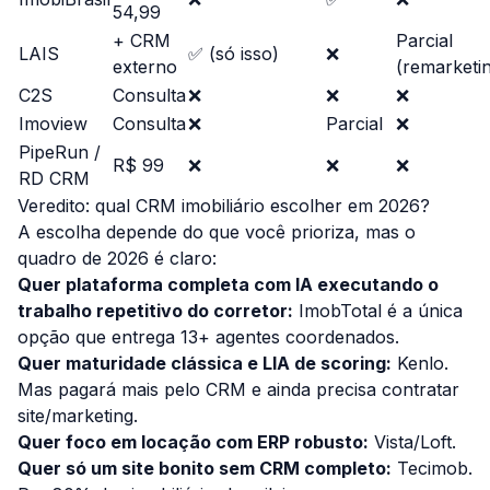
54,99
+ CRM
Parcial
LAIS
✅ (só isso)
❌
externo
(remarketi
C2S
Consulta
❌
❌
❌
Imoview
Consulta
❌
Parcial
❌
PipeRun /
R$ 99
❌
❌
❌
RD CRM
Veredito: qual CRM imobiliário escolher em 2026?
A escolha depende do que você prioriza, mas o
quadro de 2026 é claro:
Quer plataforma completa com IA executando o
trabalho repetitivo do corretor:
ImobTotal é a única
opção que entrega 13+ agentes coordenados.
Quer maturidade clássica e LIA de scoring:
Kenlo.
Mas pagará mais pelo CRM e ainda precisa contratar
site/marketing.
Quer foco em locação com ERP robusto:
Vista/Loft.
Quer só um site bonito sem CRM completo:
Tecimob.