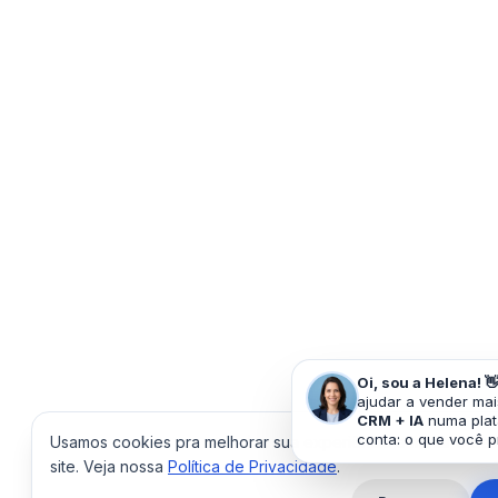
Oi, sou a Helena! 
ajudar a vender ma
CRM + IA
numa plat
conta: o que você 
Usamos cookies pra melhorar sua experiência e medir o d
site. Veja nossa
Política de Privacidade
.