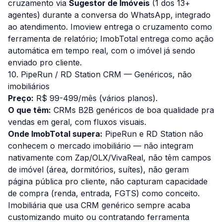
cruzamento via
Sugestor de Imóveis
(1 dos 13+
agentes) durante a conversa do WhatsApp, integrado
ao atendimento. Imoview entrega o cruzamento como
ferramenta de relatório; ImobTotal entrega como ação
automática em tempo real, com o imóvel já sendo
enviado pro cliente.
10. PipeRun / RD Station CRM — Genéricos, não
imobiliários
Preço:
R$ 99-499/mês (vários planos).
O que têm:
CRMs B2B genéricos de boa qualidade pra
vendas em geral, com fluxos visuais.
Onde ImobTotal supera:
PipeRun e RD Station não
conhecem o mercado imobiliário — não integram
nativamente com Zap/OLX/VivaReal, não têm campos
de imóvel (área, dormitórios, suítes), não geram
página pública pro cliente, não capturam capacidade
de compra (renda, entrada, FGTS) como conceito.
Imobiliária que usa CRM genérico sempre acaba
customizando muito ou contratando ferramenta