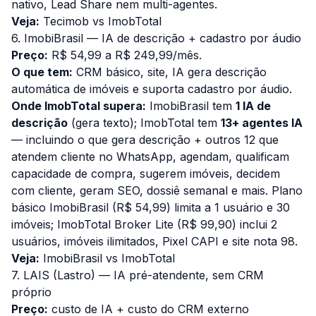
nativo, Lead Share nem multi-agentes.
Veja:
Tecimob vs ImobTotal
6. ImobiBrasil — IA de descrição + cadastro por áudio
Preço:
R$ 54,99 a R$ 249,99/mês.
O que tem:
CRM básico, site, IA gera descrição
automática de imóveis e suporta cadastro por áudio.
Onde ImobTotal supera:
ImobiBrasil tem
1 IA de
descrição
(gera texto); ImobTotal tem
13+ agentes IA
— incluindo o que gera descrição + outros 12 que
atendem cliente no WhatsApp, agendam, qualificam
capacidade de compra, sugerem imóveis, decidem
com cliente, geram SEO, dossiê semanal e mais. Plano
básico ImobiBrasil (R$ 54,99) limita a 1 usuário e 30
imóveis; ImobTotal Broker Lite (R$ 99,90) inclui 2
usuários, imóveis ilimitados, Pixel CAPI e site nota 98.
Veja:
ImobiBrasil vs ImobTotal
7. LAIS (Lastro) — IA pré-atendente, sem CRM
próprio
Preço:
custo de IA + custo do CRM externo