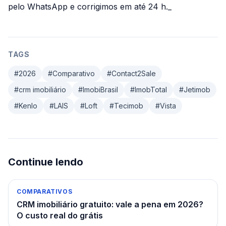
pelo WhatsApp e corrigimos em até 24 h._
TAGS
#
2026
#
Comparativo
#
Contact2Sale
#
crm imobiliário
#
ImobiBrasil
#
ImobTotal
#
Jetimob
#
Kenlo
#
LAIS
#
Loft
#
Tecimob
#
Vista
Continue lendo
COMPARATIVOS
CRM imobiliário gratuito: vale a pena em 2026?
O custo real do grátis