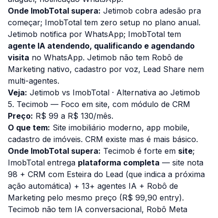
Onde ImobTotal supera:
Jetimob cobra adesão pra
começar; ImobTotal tem zero setup no plano anual.
Jetimob notifica por WhatsApp; ImobTotal tem
agente IA atendendo, qualificando e agendando
visita
no WhatsApp. Jetimob não tem Robô de
Marketing nativo, cadastro por voz, Lead Share nem
multi-agentes.
Veja:
Jetimob vs ImobTotal
·
Alternativa ao Jetimob
5. Tecimob — Foco em site, com módulo de CRM
Preço:
R$ 99 a R$ 130/mês.
O que tem:
Site imobiliário moderno, app mobile,
cadastro de imóveis. CRM existe mas é mais básico.
Onde ImobTotal supera:
Tecimob é forte em
site
;
ImobTotal entrega
plataforma completa
— site nota
98 + CRM com Esteira do Lead (que indica a próxima
ação automática) + 13+ agentes IA + Robô de
Marketing pelo mesmo preço (R$ 99,90 entry).
Tecimob não tem IA conversacional, Robô Meta