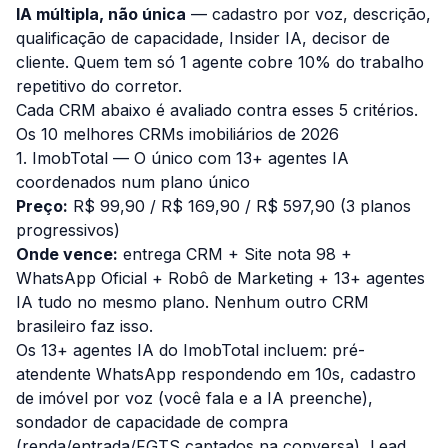
IA múltipla, não única
— cadastro por voz, descrição,
qualificação de capacidade, Insider IA, decisor de
cliente. Quem tem só 1 agente cobre 10% do trabalho
repetitivo do corretor.
Cada CRM abaixo é avaliado contra esses 5 critérios.
Os 10 melhores CRMs imobiliários de 2026
1. ImobTotal — O único com 13+ agentes IA
coordenados num plano único
Preço:
R$ 99,90 / R$ 169,90 / R$ 597,90 (3 planos
progressivos)
Onde vence:
entrega CRM + Site nota 98 +
WhatsApp Oficial + Robô de Marketing + 13+ agentes
IA tudo no mesmo plano. Nenhum outro CRM
brasileiro faz isso.
Os 13+ agentes IA do ImobTotal incluem: pré-
atendente WhatsApp respondendo em 10s, cadastro
de imóvel por voz (você fala e a IA preenche),
sondador de capacidade de compra
(renda/entrada/FGTS captados na conversa), Lead