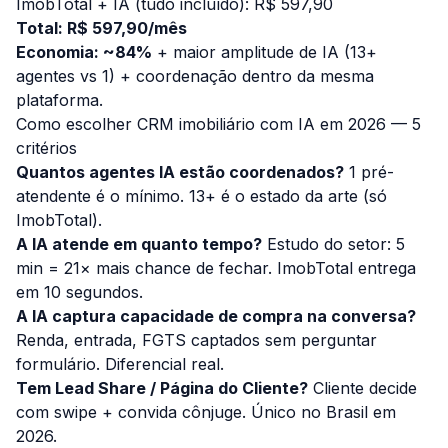
ImobTotal + IA (tudo incluído): R$ 597,90
Total: R$ 597,90/mês
Economia: ~84%
+ maior amplitude de IA (13+
agentes vs 1) + coordenação dentro da mesma
plataforma.
Como escolher CRM imobiliário com IA em 2026 — 5
critérios
Quantos agentes IA estão coordenados?
1 pré-
atendente é o mínimo. 13+ é o estado da arte (só
ImobTotal).
A IA atende em quanto tempo?
Estudo do setor: 5
min = 21× mais chance de fechar. ImobTotal entrega
em 10 segundos.
A IA captura capacidade de compra na conversa?
Renda, entrada, FGTS captados sem perguntar
formulário. Diferencial real.
Tem Lead Share / Página do Cliente?
Cliente decide
com swipe + convida cônjuge. Único no Brasil em
2026.