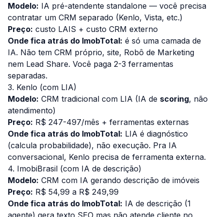
Modelo:
IA pré-atendente standalone — você precisa
contratar um CRM separado (Kenlo, Vista, etc.)
Preço:
custo LAIS + custo CRM externo
Onde fica atrás do ImobTotal:
é só uma camada de
IA. Não tem CRM próprio, site, Robô de Marketing
nem Lead Share. Você paga 2-3 ferramentas
separadas.
3. Kenlo (com LIA)
Modelo:
CRM tradicional com LIA (IA de
scoring
, não
atendimento)
Preço:
R$ 247-497/mês + ferramentas externas
Onde fica atrás do ImobTotal:
LIA é diagnóstico
(calcula probabilidade), não execução. Pra IA
conversacional, Kenlo precisa de ferramenta externa.
4. ImobiBrasil (com IA de descrição)
Modelo:
CRM com IA gerando descrição de imóveis
Preço:
R$ 54,99 a R$ 249,99
Onde fica atrás do ImobTotal:
IA de descrição (1
agente) gera texto SEO mas não atende cliente no