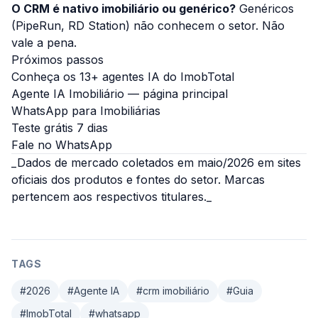
O CRM é nativo imobiliário ou genérico?
Genéricos
(PipeRun, RD Station) não conhecem o setor. Não
vale a pena.
Próximos passos
Conheça os 13+ agentes IA do ImobTotal
Agente IA Imobiliário — página principal
WhatsApp para Imobiliárias
Teste grátis 7 dias
Fale no WhatsApp
_Dados de mercado coletados em maio/2026 em sites
oficiais dos produtos e fontes do setor. Marcas
pertencem aos respectivos titulares._
TAGS
#
2026
#
Agente IA
#
crm imobiliário
#
Guia
#
ImobTotal
#
whatsapp