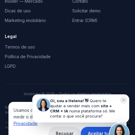
Insider — Mercado
Contato
Dicas de uso
Solicitar demo
Marketing imobiliário
Entrar (CRM)
Legal
Termos de uso
Política de Privacidade
LGPD
Imobtotal © 2026 - Todos os direitos reservados
Feito com
♥
para o mercado imobiliário
Oi, sou a Helena! 👋
Quero te
ajudar a vender mais com
site +
Space Tecnologia em Marketing e Vendas LTDA · CNPJ 37.378.306/0001-
Usamos cookies pra melhorar sua experiência e
CRM + IA
numa plataforma só. Me
96 · Cachoeira do Sul/RS
conta: o que você procura?
medir o desempenho do site. Veja nossa
Política de
*VGV acumulado de imobiliárias clientes desde 2010, considerando vendas e locações
Privacidade
.
registradas no sistema ImobTotal.
Recusar
Aceitar tudo