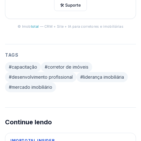
🛠 Suporte
© Imob
total
— CRM + Site + IA para corretores e imobiliárias
TAGS
#
capacitação
#
corretor de imóveis
#
desenvolvimento profissional
#
liderança imobiliária
#
mercado imobiliário
Continue lendo
IMOBTOTAL INSIDER