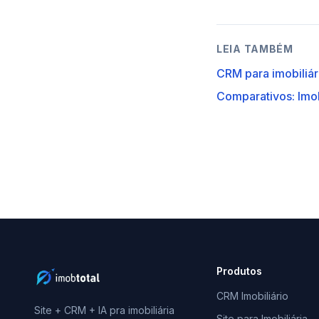
LEIA TAMBÉM
CRM para imobiliá
Comparativos: Imob
Produtos
CRM Imobiliário
Site + CRM + IA pra imobiliária
Site para Imobiliária