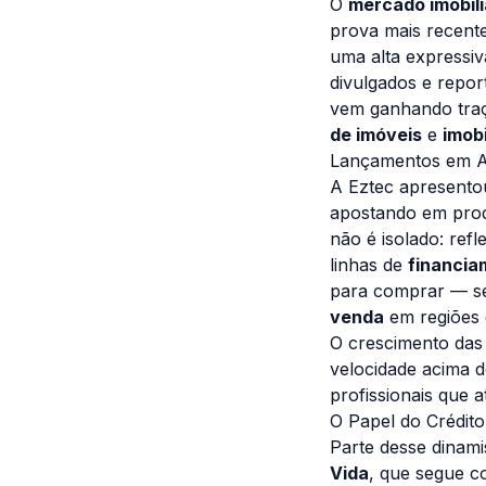
O
mercado imobili
prova mais recente
uma alta expressi
divulgados e repo
vem ganhando traç
de imóveis
e
imobi
Lançamentos em Al
A Eztec apresento
apostando em produ
não é isolado: ref
linhas de
financia
para comprar — s
venda
em regiões
O crescimento das
velocidade acima d
profissionais que 
O Papel do Crédit
Parte desse dinam
Vida
, que segue c