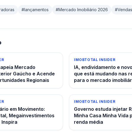
radoras
#
lançamentos
#
Mercado Imobiliário 2026
#
Vendas
o
ER
IMOBTOTAL INSIDER
Mapeia Mercado
IA, endividamento e novo
Interior Gaúcho e Acende
que está mudando nas re
rtunidades Regionais
para o mercado imobiliár
ER
IMOBTOTAL INSIDER
ário em Movimento:
Governo estuda injetar R
tal, Megainvestimentos
Minha Casa Minha Vida p
 Inspira
renda média