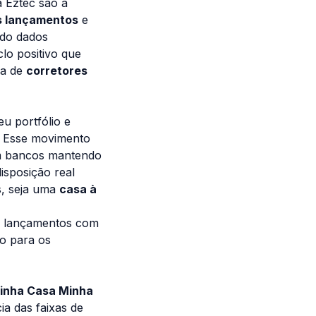
a Eztec são a
 lançamentos
e
ndo dados
lo positivo que
na de
corretores
u portfólio e
. Esse movimento
m bancos mantendo
isposição real
, seja uma
casa à
s lançamentos com
to para os
inha Casa Minha
ia das faixas de