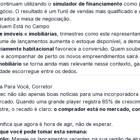
continuam utilizando o
simulador de financiamento
como p
gócio. O resultado é um funil de vendas mais qualificado 
rados à mesa de negociação.
 Quem Está no Campo
e imóveis
e
imobiliárias
, trimestres como este representam
lume de lançamentos aumenta o estoque disponível, a dema
ciamento habitacional
favorece a conversão. Quem soube
es e acompanhar de perto os novos empreendimentos sairá 
obiliário
se torna ainda mais relevante nesse contexto, ga
ade escorregue entre os dedos.
ca Para Você, Corretor
ec não são apenas boas notícias para uma incorporadora
cado. Quando uma grande player registra 85% de cresci
tre, o recado é claro:
o comprador está no mercado, com
gnifica que agora é hora de agir, não de esperar.
que você pode tomar esta semana:
ólio:
Mapeie os lançamentos recentes na sua região de atu