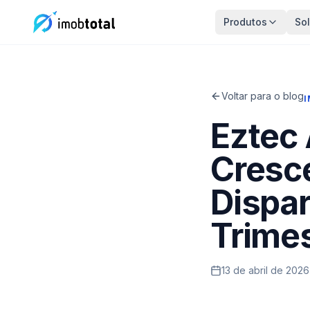
Produtos
So
Voltar para o blog
I
Eztec
Cresc
Dispa
Trime
13 de abril de 2026