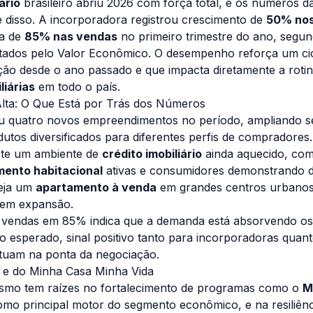
ário
brasileiro abriu 2026 com força total, e os números d
 disso. A incorporadora registrou crescimento de
50% nos
va de
85% nas vendas
no primeiro trimestre do ano, segu
rtados pelo Valor Econômico. O desempenho reforça um cic
ão desde o ano passado e que impacta diretamente a roti
liárias
em todo o país.
ta: O Que Está por Trás dos Números
u quatro novos empreendimentos no período, ampliando se
tos diversificados para diferentes perfis de compradores
lete um ambiente de
crédito imobiliário
ainda aquecido, co
mento habitacional
ativas e consumidores demonstrando d
eja um
apartamento à venda
em grandes centros urbanos
 em expansão.
 vendas em 85% indica que a demanda está absorvendo o
o esperado, sinal positivo tanto para incorporadoras quan
atuam na ponta da negociação.
o e do Minha Casa Minha Vida
ismo tem raízes no fortalecimento de programas como o
M
omo principal motor do segmento econômico, e na resiliênc