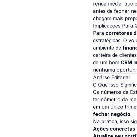
renda média, que 
antes de fechar ne
chegam mais prepa
Implicações Para
Para
corretores d
estratégicas. O vo
ambiente de
finan
carteira de client
de um bom
CRM Im
nenhuma oportunid
Análise Editorial
O Que Isso Signifi
Os números da Ezt
termômetro do mer
em um único trimes
fechar negócio
.
Na prática, isso si
Ações concretas 
Atualize seu portf