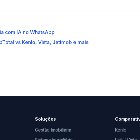
ria com IA no WhatsApp
Total vs Kenlo, Vista, Jetimob e mais
Soluções
Comparati
Gestão Imobiliária
Kenlo
Sistema Imobiliário
Loft / Vista