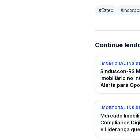
#
Eztec
#
incorpo
Continue lend
IMOBTOTAL INSID
Sinduscon-RS 
Imobiliário no 
Alerta para Opo
IMOBTOTAL INSID
Mercado Imobili
Compliance Digi
e Liderança que