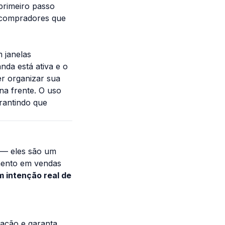
rimeiro passo
e compradores que
 janelas
nda está ativa e o
r organizar sua
na frente. O uso
rantindo que
 — eles são um
mento em vendas
 intenção real de
ação e garanta