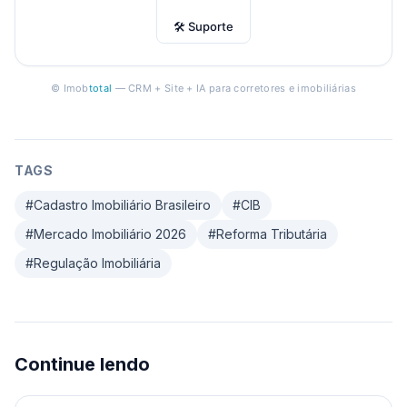
🛠 Suporte
© Imob
total
— CRM + Site + IA para corretores e imobiliárias
TAGS
#
Cadastro Imobiliário Brasileiro
#
CIB
#
Mercado Imobiliário 2026
#
Reforma Tributária
#
Regulação Imobiliária
Continue lendo