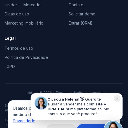
Insider — Mercado
Contato
Dicas de uso
Solicitar demo
Marketing imobiliário
Entrar (CRM)
Legal
Termos de uso
Política de Privacidade
LGPD
Imobtotal © 2026 - Todos os direitos reservados
Feito com
♥
para o mercado imobiliário
Oi, sou a Helena! 👋
Quero te
ajudar a vender mais com
site +
Space Tecnologia em Marketing e Vendas LTDA · CNPJ 37.378.306/0001-
Usamos cookies pra melhorar sua experiência e
CRM + IA
numa plataforma só. Me
96 · Cachoeira do Sul/RS
conta: o que você procura?
medir o desempenho do site. Veja nossa
Política de
*VGV acumulado de imobiliárias clientes desde 2010, considerando vendas e locações
Privacidade
.
registradas no sistema ImobTotal.