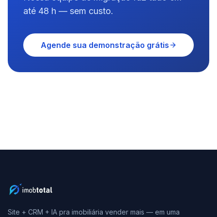
até 48 h — sem custo.
Agende sua demonstração grátis
Site + CRM + IA pra imobiliária vender mais — em uma