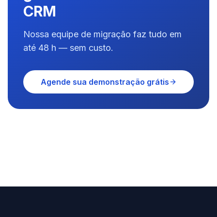
CRM
Nossa equipe de migração faz tudo em
até 48 h — sem custo.
Agende sua demonstração grátis