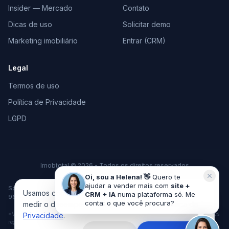
Insider — Mercado
Contato
Dicas de uso
Solicitar demo
Marketing imobiliário
Entrar (CRM)
Legal
Termos de uso
Política de Privacidade
LGPD
Imobtotal © 2026 - Todos os direitos reservados
Feito com
♥
para o mercado imobiliário
Oi, sou a Helena! 👋
Quero te
ajudar a vender mais com
site +
Space Tecnologia em Marketing e Vendas LTDA · CNPJ 37.378.306/0001-
Usamos cookies pra melhorar sua experiência e
CRM + IA
numa plataforma só. Me
96 · Cachoeira do Sul/RS
conta: o que você procura?
medir o desempenho do site. Veja nossa
Política de
*VGV acumulado de imobiliárias clientes desde 2010, considerando vendas e locações
Privacidade
.
registradas no sistema ImobTotal.