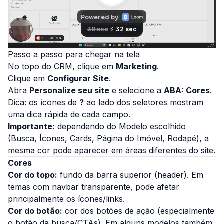
Passo a passo para chegar na tela
No topo do CRM, clique em
Marketing
.
Clique em
Configurar Site
.
Abra
Personalize seu site
e selecione a
ABA: Cores
.
Dica:
os ícones de
?
ao lado dos seletores mostram
uma dica rápida de cada campo.
Importante:
dependendo do
Modelo
escolhido
(Busca, Ícones, Cards, Página do Imóvel, Rodapé), a
mesma cor pode aparecer em áreas diferentes do site.
Cores
Cor do topo:
fundo da barra superior (header). Em
temas com
navbar transparente
, pode afetar
principalmente os ícones/links.
Cor do botão:
cor dos botões de ação (especialmente
o botão da busca/CTAs). Em alguns modelos também