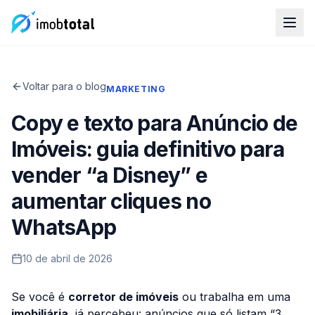
Voltar para o blog
MARKETING
Copy e texto para Anúncio de
Imóveis: guia definitivo para
vender “a Disney” e
aumentar cliques no
WhatsApp
10 de abril de 2026
Se você é
corretor de imóveis
ou trabalha em uma
imobiliária
, já percebeu: anúncios que só listam “3