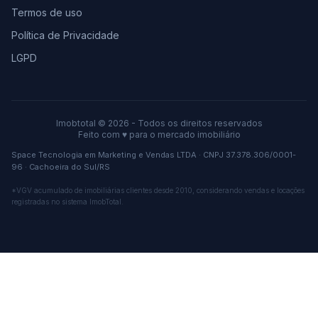
Termos de uso
Política de Privacidade
LGPD
Imobtotal © 2026 - Todos os direitos reservados
Feito com
♥
para o mercado imobiliário
Space Tecnologia em Marketing e Vendas LTDA · CNPJ 37.378.306/0001-
96 · Cachoeira do Sul/RS
*VGV acumulado de imobiliárias clientes desde 2010, considerando vendas e locações
registradas no sistema ImobTotal.