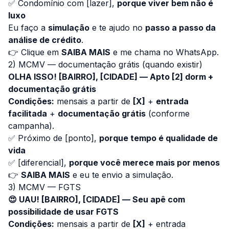
✅ Condomínio com [lazer],
porque viver bem não é
luxo
Eu faço a
simulação
e te ajudo no
passo a passo da
análise de crédito
.
👉 Clique em
SAIBA MAIS
e me chama no WhatsApp.
2) MCMV — documentação grátis (quando existir)
OLHA ISSO! [BAIRRO], [CIDADE] — Apto [2] dorm +
documentação grátis
Condições:
mensais a partir de
[X]
+
entrada
facilitada
+
documentação grátis
(conforme
campanha).
✅ Próximo de [ponto],
porque tempo é qualidade de
vida
✅ [diferencial],
porque você merece mais por menos
👉
SAIBA MAIS
e eu te envio a simulação.
3) MCMV — FGTS
😍 UAU! [BAIRRO], [CIDADE] — Seu apê com
possibilidade de usar FGTS
Condições:
mensais a partir de
[X]
+ entrada