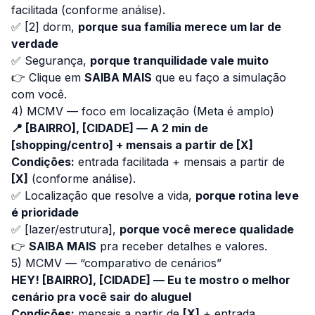
facilitada (conforme análise).
✅ [2] dorm,
porque sua família merece um lar de
verdade
✅ Segurança,
porque tranquilidade vale muito
👉 Clique em
SAIBA MAIS
que eu faço a simulação
com você.
4) MCMV — foco em localização (Meta é amplo)
📍 [BAIRRO], [CIDADE] — A 2 min de
[shopping/centro] + mensais a partir de [X]
Condições:
entrada facilitada + mensais a partir de
[X]
(conforme análise).
✅ Localização que resolve a vida,
porque rotina leve
é prioridade
✅ [lazer/estrutura],
porque você merece qualidade
👉
SAIBA MAIS
pra receber detalhes e valores.
5) MCMV — “comparativo de cenários”
HEY! [BAIRRO], [CIDADE] — Eu te mostro o melhor
cenário pra você sair do aluguel
Condições:
mensais a partir de
[X]
+ entrada