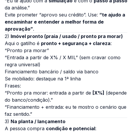
“Eu te ajudo com a
simulação
e com o
passo a passo
da análise.”
Evite prometer “aprovo seu crédito”. Use:
“te ajudo a
encaminhar e entender a melhor forma de
aprovação”
.
2)
Imóvel pronto (praia / usado / pronto pra morar)
Aqui o gatilho é
pronto + segurança + clareza
:
“Pronto pra morar”
“Entrada a partir de X% / X MIL”
(sem cravar como
regra universal)
Financiamento bancário / saldo via banco
Se mobiliado: destaque na 1ª linha
Frases:
“Pronto pra morar: entrada a partir de
[X%]
(depende
do banco/condição).”
“Financiamento + entrada: eu te mostro o cenário que
faz sentido.”
3)
Na planta / lançamento
A pessoa compra
condição e potencial
: