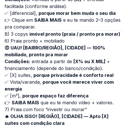
facilitada (conforme análise).
✅ [diferencial],
porque morar bem muda o seu dia
👉 Clique em
SAIBA MAIS
e eu te mando 2–3 opções
pra comparar.
B) 3 copys
imóvel pronto (praia / pronto pra morar)
6) Praia pronto + mobiliado
😍 UAU! [BAIRRO/REGIÃO], [CIDADE] — 100%
mobiliado, pronto pra morar
Condições:
entrada a partir de
[X% ou X MIL]
+
financiamento (depende do banco/condição).
✅ [X] suítes,
porque privacidade é conforto real
✅ Vista/varanda,
porque você merece viver com
energia
✅ [m²],
porque espaço faz diferença
👉
SAIBA MAIS
que eu te mando vídeo + valores.
7) Praia com foco “investir ou morar”
🔥 OLHA ISSO! [REGIÃO], [CIDADE] — Apto [X]
suítes com condição clara