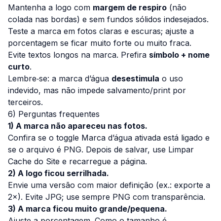
Mantenha a logo com
margem de respiro
(não
colada nas bordas) e sem fundos sólidos indesejados.
Teste a marca em fotos claras e escuras; ajuste a
porcentagem se ficar muito forte ou muito fraca.
Evite textos longos na marca. Prefira
símbolo + nome
curto
.
Lembre‑se: a marca d’água
desestimula
o uso
indevido, mas não impede salvamento/print por
terceiros.
6) Perguntas frequentes
1) A marca não apareceu nas fotos.
Confira se o toggle
Marca d’água ativada
está ligado e
se o arquivo é PNG. Depois de salvar, use
Limpar
Cache do Site
e recarregue a página.
2) A logo ficou serrilhada.
Envie uma versão com maior definição (ex.: exporte a
2×). Evite JPG; use sempre PNG com transparência.
3) A marca ficou muito grande/pequena.
Ajuste a
porcentagem
. Como o tamanho é