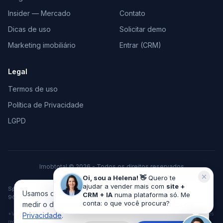
Insider — Mercado
Contato
Dicas de uso
Solicitar demo
Marketing imobiliário
Entrar (CRM)
Legal
Termos de uso
Política de Privacidade
LGPD
Imobtotal © 2026 - Todos os direitos reservados
Feito com
♥
para o mercado imobiliário
Oi, sou a Helena! 👋
Quero te
ajudar a vender mais com
site +
Space Tecnologia em Marketing e Vendas LTDA · CNPJ 37.378.306/0001-
Usamos cookies pra melhorar sua experiência e
CRM + IA
numa plataforma só. Me
96 · Cachoeira do Sul/RS
conta: o que você procura?
medir o desempenho do site. Veja nossa
Política de
*VGV acumulado de imobiliárias clientes desde 2010, considerando vendas e locações
Privacidade
.
registradas no sistema ImobTotal.