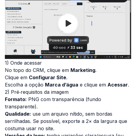
1) Onde acessar
No topo do CRM, clique em
Marketing
.
Clique em
Configurar Site
.
Escolha a opção
Marca d’água
e clique em
Acessar
.
2) Pré‑requisitos da imagem
Formato:
PNG
com transparência
(fundo
transparente).
Qualidade:
use um arquivo nítido, sem bordas
serrilhadas. Se possível, exporte a 2× da largura que
costuma usar no site.
Versões da logo:
tenha variações clara/escura (ou