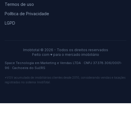
Termos de uso
Política de Privacidade
LGPD
Imobtotal © 2026 - Todos os direitos reservados
Feito com
♥
para o mercado imobiliário
Space Tecnologia em Marketing e Vendas LTDA · CNPJ 37.378.306/0001-
96 · Cachoeira do Sul/RS
*VGV acumulado de imobiliárias clientes desde 2010, considerando vendas e locações
registradas no sistema ImobTotal.