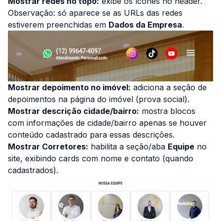
Mostrar redes no topo:
exibe os ícones no header.
Observação:
só aparece se as URLs das redes
estiverem preenchidas em
Dados da Empresa
.
Mostrar depoimento no imóvel:
adiciona a seção de
depoimentos na página do imóvel (prova social).
Mostrar descrição cidade/bairro:
mostra blocos
com informações de cidade/bairro apenas se houver
conteúdo cadastrado para essas descrições.
Mostrar Corretores:
habilita a seção/aba
Equipe
no
site, exibindo cards com nome e contato (quando
cadastrados).