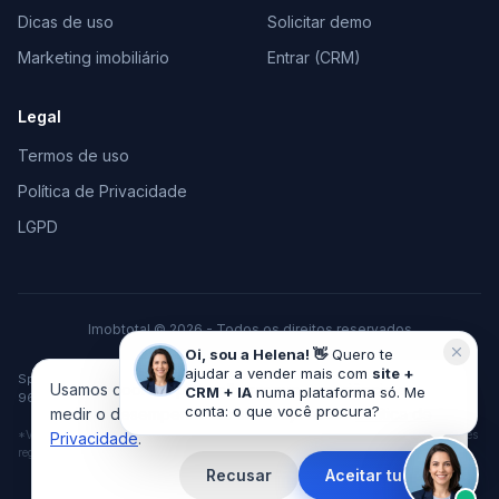
Dicas de uso
Solicitar demo
Marketing imobiliário
Entrar (CRM)
Legal
Termos de uso
Política de Privacidade
LGPD
Imobtotal © 2026 - Todos os direitos reservados
Feito com
♥
para o mercado imobiliário
Oi, sou a Helena! 👋
Quero te
ajudar a vender mais com
site +
Space Tecnologia em Marketing e Vendas LTDA · CNPJ 37.378.306/0001-
Usamos cookies pra melhorar sua experiência e
CRM + IA
numa plataforma só. Me
96 · Cachoeira do Sul/RS
conta: o que você procura?
medir o desempenho do site. Veja nossa
Política de
*VGV acumulado de imobiliárias clientes desde 2010, considerando vendas e locações
Privacidade
.
registradas no sistema ImobTotal.
Recusar
Aceitar tudo