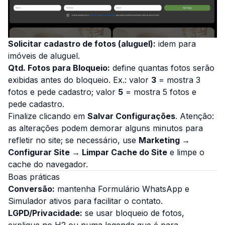
Solicitar cadastro de fotos (aluguel):
idem para
imóveis de aluguel.
Qtd. Fotos para Bloqueio:
define quantas fotos serão
exibidas antes do bloqueio. Ex.: valor
3
= mostra 3
fotos e pede cadastro; valor
5
= mostra 5 fotos e
pede cadastro.
Finalize clicando em
Salvar Configurações
.
Atenção:
as alterações podem demorar alguns minutos para
refletir no site; se necessário, use
Marketing →
Configurar Site → Limpar Cache do Site
e limpe o
cache do navegador.
Boas práticas
Conversão:
mantenha
Formulário WhatsApp
e
Simulador
ativos para facilitar o contato.
LGPD/Privacidade:
se usar bloqueio de fotos,
explique no
H2
ou numa legenda que é para