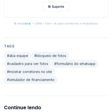
🛠 Suporte
© Imob
total
— CRM + Site + IA para corretores e imobiliárias
TAGS
#
aba equipe
#
bloqueio de fotos
#
cadastro para ver fotos
#
formulário do whatsapp
#
mostrar corretores no site
#
simulador de financiamento
Continue lendo