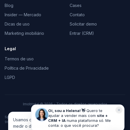
Blog
Cases
Insider — Mercado
Contato
Dicas de uso
Solicitar demo
Marketing imobiliário
Entrar (CRM)
Legal
Termos de uso
Política de Privacidade
LGPD
Imobtotal © 2026 - Todos os direitos reservados
Feito com
♥
para o mercado imobiliário
Oi, sou a Helena! 👋
Quero te
ajudar a vender mais com
site +
Space Tecnologia em Marketing e Vendas LTDA · CNPJ 37.378.306/0001-
Usamos cookies pra melhorar sua experiência e
CRM + IA
numa plataforma só. Me
96 · Cachoeira do Sul/RS
conta: o que você procura?
medir o desempenho do site. Veja nossa
Política de