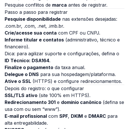
Pesquise conflitos de
marca
antes de registrar.
Passo a passo para registrar
Pesquise disponibilidade
nas extensões desejadas:
.com.br, .com, .net, .imb.br.
Crie/acesse sua conta
com CPF ou CNPJ.
Informe titular e contatos
(administrativo, técnico e
financeiro).
Dica: para agilizar suporte e configurações, defina o
ID Técnico: DSA164
.
Finalize o pagamento
da taxa anual.
Delegue o DNS
para sua hospedagem/plataforma.
Ative o SSL
(HTTPS) e configure redirecionamentos.
Depois do registro: o que configurar
SSL/TLS ativo
(site 100% em HTTPS).
Redirecionamento 301
e
domínio canônico
(defina se
usa com ou sem “www”).
E-mail profissional
com
SPF
,
DKIM
e
DMARC
para
alta entregabilidade.