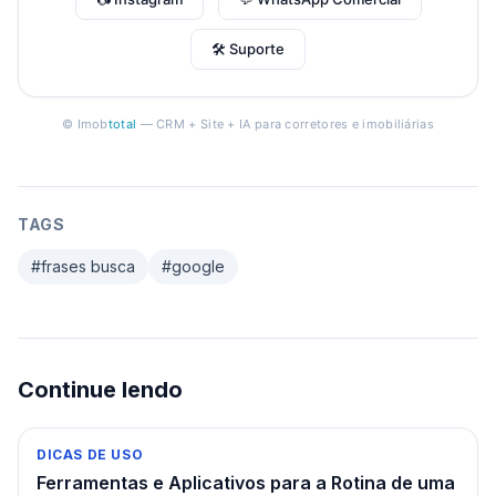
🛠 Suporte
© Imob
total
— CRM + Site + IA para corretores e imobiliárias
TAGS
#
frases busca
#
google
Continue lendo
DICAS DE USO
Ferramentas e Aplicativos para a Rotina de uma