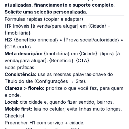
atualizadas, financiamento e suporte completo.
Solicite uma seleção personalizada.
Fórmulas rápidas (copiar e adaptar)
H1:
Imóveis [à venda/para alugar] em
{Cidade}
–
{Imobiliária}
H2:
{Benefício principal}
•
{Prova social/autoridade}
•
{CTA curto}
Meta descrição:
{Imobiliária}
em
{Cidade}
:
{tipos}
[à
venda/para alugar].
{Benefício}
.
{CTA}
.
Boas práticas
Consistência:
use as mesmas palavras‑chave do
Título do site
(Configurações → Site).
Clareza > floreio:
priorize o que você faz, para quem
e onde.
Local:
cite
cidade
e, quando fizer sentido,
bairros
.
Mobile first:
leia no celular; evite linhas muito longas.
Checklist
Preencher H1 com serviço + cidade.