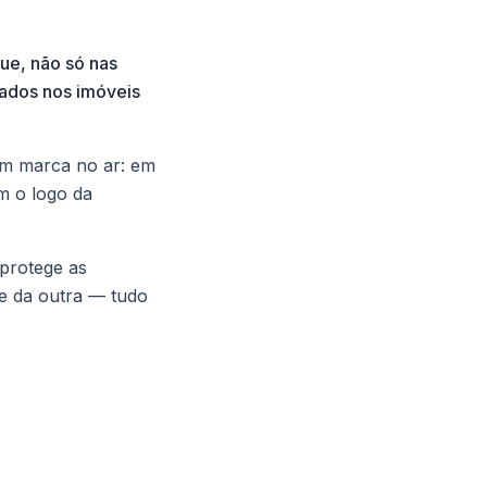
ue, não só nas
icados nos imóveis
sem marca no ar: em
m o logo da
 protege as
ne da outra — tudo