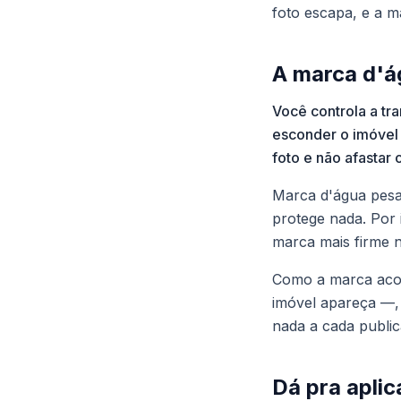
foto escapa, e a m
A marca d'ág
Você controla a tr
esconder o imóvel 
foto e não afastar o
Marca d'água pesa
protege nada. Por 
marca mais firme 
Como a marca acomp
imóvel apareça —,
nada a cada public
Dá pra aplic