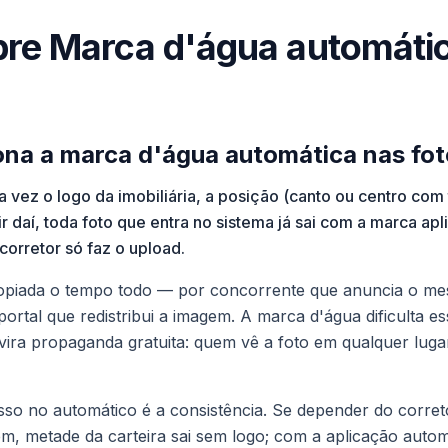
bre Marca d'água automáti
na a marca d'água automática nas fo
 vez o logo da imobiliária, a posição (canto ou centro com 
ir daí, toda foto que entra no sistema já sai com a marca ap
corretor só faz o upload.
copiada o tempo todo — por concorrente que anuncia o m
portal que redistribui a imagem. A marca d'água dificulta es
ira propaganda gratuita: quem vê a foto em qualquer lug
sso no automático é a consistência. Se depender do corret
m, metade da carteira sai sem logo; com a aplicação auto