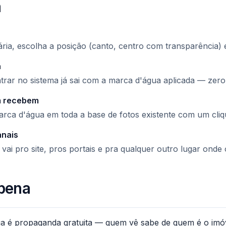
a
ária, escolha a posição (canto, centro com transparência) e
a
trar no sistema já sai com a marca d'água aplicada — zero
m recebem
arca d'água em toda a base de fotos existente com um cliq
anais
ai pro site, pros portais e pra qualquer outro lugar onde 
 pena
a é propaganda gratuita — quem vê sabe de quem é o imóv