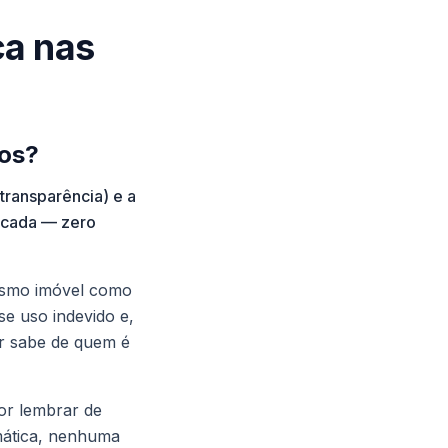
ca nas
tos?
transparência) e a
licada — zero
esmo imóvel como
se uso indevido e,
ar sabe de quem é
or lembrar de
mática, nenhuma