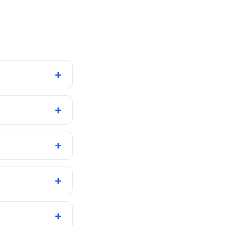
+
+
+
+
+