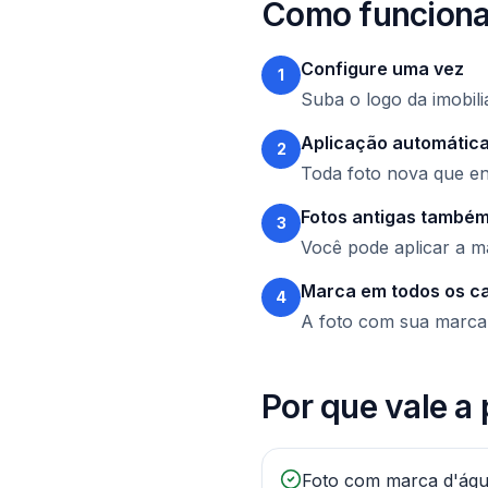
Como funcion
Configure uma vez
1
Suba o logo da imobili
Aplicação automátic
2
Toda foto nova que en
Fotos antigas també
3
Você pode aplicar a m
Marca em todos os c
4
A foto com sua marca v
Por que vale a
Foto com marca d'águ