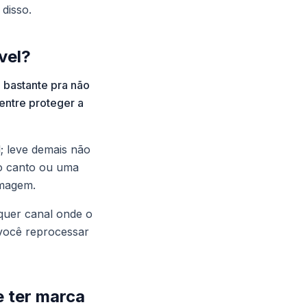
disso.
vel?
o bastante pra não
 entre proteger a
; leve demais não
 no canto ou uma
imagem.
quer canal onde o
 você reprocessar
e ter marca